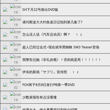
SH下月22号推出DVD版
请问斯波大大钓鱼迷日记拍到第几集了?
怎么没人说《汽车总动员》啊？
1
2
超人已经过去式~现在就等黑蜘蛛 SM3 Teaser登场
我警告过她《非礼勿视》！否则就是死！！！！！！
伊东的新戏『サプリ』宣传照
1
2
FOX将于8月8日发行PB第一季DVD
少数派报告有点没看懂
丝薄大大，做个夏季挡日剧的介绍吧。