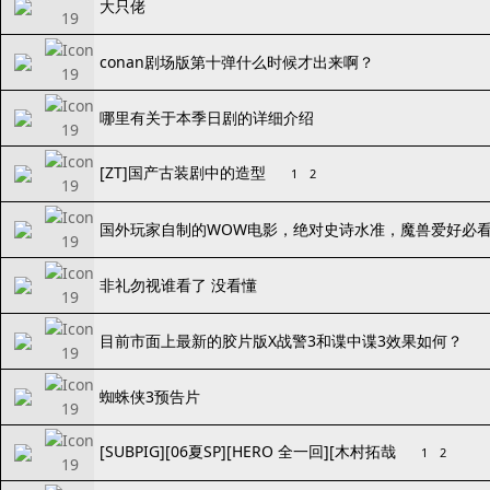
大只佬
conan剧场版第十弹什么时候才出来啊？
哪里有关于本季日剧的详细介绍
[ZT]国产古装剧中的造型
1
2
国外玩家自制的WOW电影，绝对史诗水准，魔兽爱好必
非礼勿视谁看了 没看懂
目前市面上最新的胶片版X战警3和谍中谍3效果如何？
蜘蛛侠3预告片
[SUBPIG][06夏SP][HERO 全一回][木村拓哉
1
2