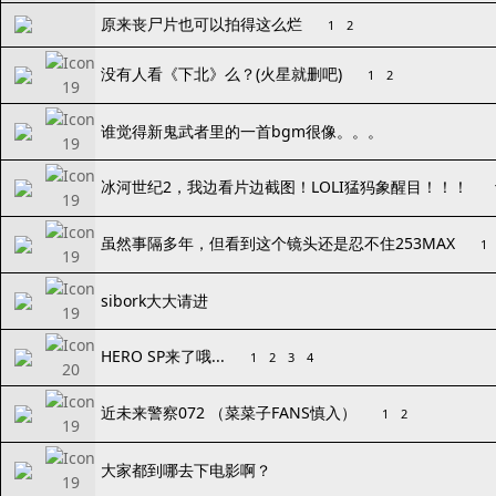
原来丧尸片也可以拍得这么烂
1
2
没有人看《下北》么？(火星就删吧)
1
2
谁觉得新鬼武者里的一首bgm很像。。。
冰河世纪2，我边看片边截图！LOLI猛犸象醒目！！！
虽然事隔多年，但看到这个镜头还是忍不住253MAX
1
sibork大大请进
HERO SP来了哦...
1
2
3
4
近未来警察072 （菜菜子FANS慎入）
1
2
大家都到哪去下电影啊？