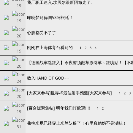
我厂职工速入.坎贝尔跟新阿布走了.
昨晚梦到德国VS阿根廷！
心脏都受不了了
刚刚在上海体育台看到的
1
2
3
4
【德国战车迷狂入】今夜誓顶翻草原绵羊～狂喷贴！【不
败入HAND OF GOD~~
[大家来参与]世界杯最佳射手预测[大家来参与]
1
2
3
[百合饭聚集帖] 明年我们打欧冠!!!!
1
2
弗拉米尼已经穿上米兰队服了！心里真他妈不是滋味！