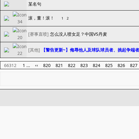
某名句
滚，董！滚！
1
2
[
赛事直喷
]
怎么没人喷女足？中国VS丹麦
[
其他
]
【警告更新~】侮辱他人及球队球员者、挑起争端者
66312
1 ...
820
821
822
823
824
825
826
827
‹‹