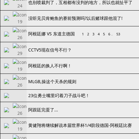
也别喷裁判了，互相都有没判的地方，所以也就扯平了
没听见贝肯鲍鱼的赛前预测吗?以后赌球跟他混了!
阿根廷娜 VS 东道主德国
1
2
3
4
5
6
..
53
CCTV5现在信号不行？
阿根廷的换人不行啊！
MLGB,操这个天杀的规则
23位勇士嘴里叼着刀子战斗吧！
阿跟廷完蛋了...
黄健翔将继续解说本届世界杯1/4阶段德国-阿根廷比赛