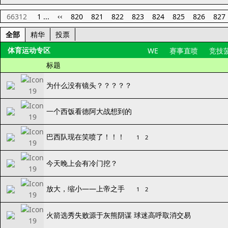
66312
1 ...
820
821
822
823
824
825
826
827
‹‹
全部
精华
投票
体育运动专区
WE
赛事直喷
竞技
标题
为什么没有镜头？？？？？
一个西饭看德阿大战想到的
巴西队现在笑喷了！！！
1
2
今天晚上会有冷门挖？
放大，缩小——上帝之手
1
2
火箭选秀失败源于灰熊阴谋 球迷高呼取消交易