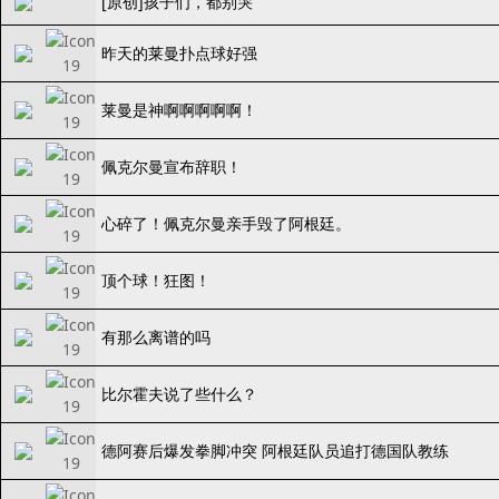
[原创]孩子们，都别哭
昨天的莱曼扑点球好强
莱曼是神啊啊啊啊啊！
佩克尔曼宣布辞职！
心碎了！佩克尔曼亲手毁了阿根廷。
顶个球！狂图！
有那么离谱的吗
比尔霍夫说了些什么？
德阿赛后爆发拳脚冲突 阿根廷队员追打德国队教练