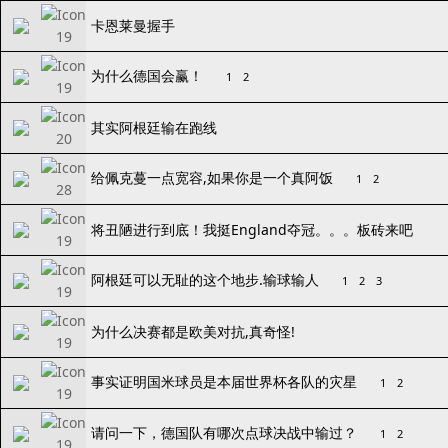
卡恩莱曼握手
为什么德国会赢！
1
2
其实阿根廷输在跑线
给佩克蔓一点宽容,如果你是一个真阿饭
1
2
将丑陋进行到底！我挺England夺冠。。。板砖来吧
阿根廷可以无耻的这个地步.输球输人
1
2
3
为什么决赛都是欧美对抗,真奇怪!
事实证明国米球员是本届世界杯各队的灾星
1
2
请问一下，德国队有哪次点球决战中输过？
1
2