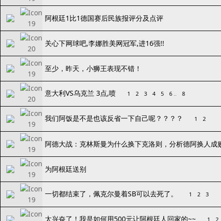
阿根廷1比1德国赛后民族报评分及点评
关心下网球吧,李娜胜美网冠军,进16强!!
至少，昨天，小狮王表现不错！
意大利VS乌克兰 3点,喷
1
2
3
4
5
6
..
8
我们阿饭是不是也该反省一下自己呢？？？？
1
2
阿德大战：克林斯曼为什么换下克洛则，分析德阿换人成
为阿根廷送别
一切都结束了，佩克尔曼着SB可以去死了。
1
2
3
太兴奋了！我是如何用500元让阿根廷人回家的~~
1
2