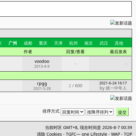
京
广州
成都
重庆
天津
杭州
南京
武汉
其他
作者
回复/查看
最后发表
voodoo
-
-
2013-4-9
rpgg
2021-6-24 16:17
2
/
600
by
就一中年人
2021-5-28
排序方式
提交
当前时区 GMT+8, 现在时间是 2026-8-7 00:39
清除 Cookies
-
TGFC— one Lifestyle
-
WAP
-
TOP