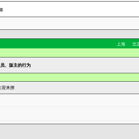
果
上海
北
理员、版主的行为
欢迎来撩