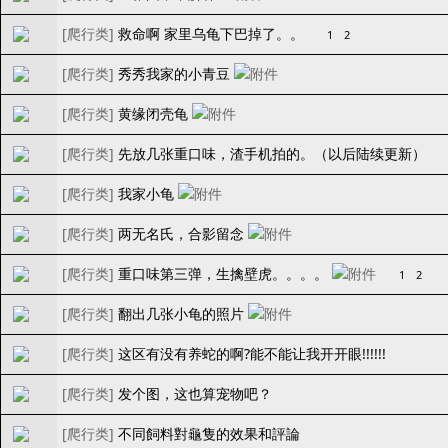
[
爬行类
]
救命啊 家里乌龟下巴掉了。。
1
2
[
爬行类
]
秀秀我家的小青豆
[
爬行类
]
黄缘闭壳龟
[
爬行类
]
先放几张重口味，渣手机拍的。（以后陆续更新）
[
爬行类
]
我家小龟
[
爬行类
]
两无名氏，合影留念
[
爬行类
]
重口味第三弹，生擒壁虎。。。。
1
2
[
爬行类
]
翻出几张小龟的照片
[
爬行类
]
这区有没有养蛇的啊?能不能让我开开眼!!!!!!
[
爬行类
]
发个图，这也算宠物吧？
[
爬行类
]
不同飼料對龜隻的效果和評論