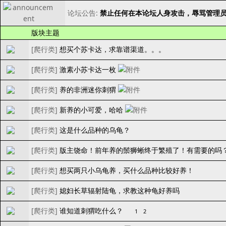
论坛公告:
禁止任何在本论坛人身攻击，辱骂管理
版块主题
[
爬行类
]
想买个苏卡达，求靠谱渠道。。。
[
爬行类
]
激素小苏卡达一枚
[
爬行类
]
养的非洲迷你刺猬
[
爬行类
]
新养的小可爱，哈哈
[
爬行类
]
这是什么品种的乌龟？
[
爬行类
]
版主饶命！前年养的鬃狮蜥终于繁殖了！有需要的吗
[
爬行类
]
想买两只小乌龟养，买什么品种比较好养！
[
爬行类
]
媳妇长草辐射陆龟，求教这种龟好养吗
[
爬行类
]
谁知道刺猬吃什么？
1
2