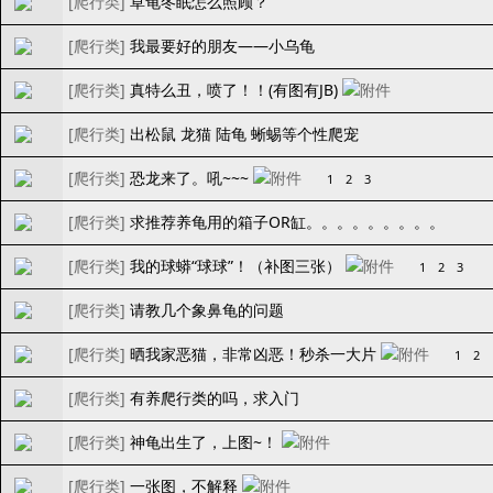
[
爬行类
]
草龟冬眠怎么照顾？
[
爬行类
]
我最要好的朋友——小乌龟
[
爬行类
]
真特么丑，喷了！！(有图有JB)
[
爬行类
]
出松鼠 龙猫 陆龟 蜥蜴等个性爬宠
[
爬行类
]
恐龙来了。吼~~~
1
2
3
[
爬行类
]
求推荐养龟用的箱子OR缸。。。。。。。。。
[
爬行类
]
我的球蟒“球球”！（补图三张）
1
2
3
[
爬行类
]
请教几个象鼻龟的问题
[
爬行类
]
晒我家恶猫，非常凶恶！秒杀一大片
1
2
[
爬行类
]
有养爬行类的吗，求入门
[
爬行类
]
神龟出生了，上图~！
[
爬行类
]
一张图，不解释