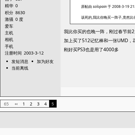
精华
0
原帖由
solopain
于 2008-3-19 2
积分
8630
该死的,我比你晚买一阵子,竟然比你
激骚
0 度
爱车
我比你买的也晚一阵，刚过春节前2天
主机
相机
加上买了512记忆棒和一张UMD，花
手机
刚好买PS3也是用了4000多
注册时间
2003-3-12
发短消息
加为好友
当前离线
65
1
2
3
4
5
‹‹