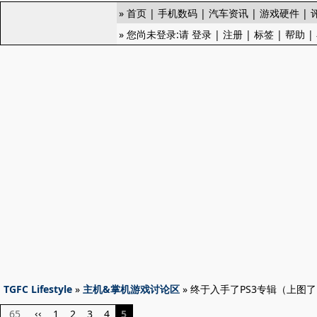
»
首页
|
手机数码
|
汽车资讯
|
游戏硬件
|
» 您尚未登录:请
登录
|
注册
|
标签
|
帮助
|
TGFC Lifestyle
»
主机&掌机游戏讨论区
» 终于入手了PS3专辑（上图
65
1
2
3
4
5
‹‹