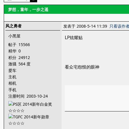
梦想，童年，一步之遥
风之勇者
发表于 2008-5-14 11:39
只看该作
小黑屋
LP炫耀贴
帖子
15566
精华
0
积分
24912
激骚
564 度
看众宅怨恨的眼神
爱车
主机
相机
手机
注册时间
2003-10-24