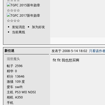
发短消息
加为好友
当前离线
新任迷
发表于 2008-5-14 18:02
只看该作
混世魔头
fit fit 我也想买啊
帖子
2596
精华
0
积分
13646
激骚
109 度
爱车
swift
主机
PS3 WII NDSI
PSPGO DC
相机
A350
手机