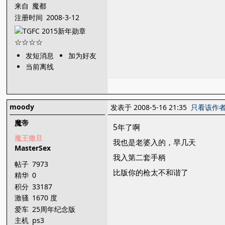
来自
魔都
注册时间
2008-3-12
发短消息
加为好友
当前离线
moody
发表于 2008-5-16 21:35
只看该作
魔帝
5年了啊
魔王撒旦
我也是老婆入的，早几天
MasterSex
我入第二套手柄
帖子
7973
比版你的枪太不和谐了
精华
0
积分
33187
激骚
1670 度
爱车
25周年纪念版
主机
ps3