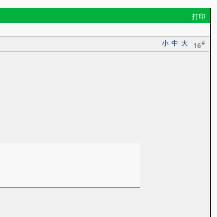
打印
小
中
大
#
16