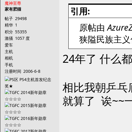
魔神至尊
引用:
家有肥猫
帖子
29498
原帖由
Azure
精华
1
积分
55355
狭隘民族主义
激骚
1057 度
爱车
主机
24年了 什么
相机
手机
注册时间
2006-6-8
相比我朝乒乓
就算了 诶~~