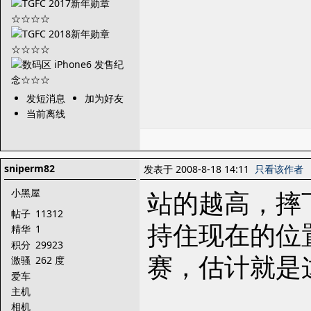
发短消息
加为好友
当前离线
sniperm82
发表于 2008-8-18 14:11
只看该作者
站的越高，摔
小黑屋
帖子
11312
持住现在的位
精华
1
积分
29923
赛，估计就是
激骚
262 度
爱车
主机
相机