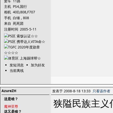
爱车
11路
主机
PS4,国行
X1,PSV,3DS,XBOX36
相机
40D,808,F707
0,PS3,PS2,PSONE,PS
手机
白锤 , 808
P,NGC,NDS
来自
死死团
注册时间
2005-5-11
发短消息
加为好友
当前离线
AzureZH
发表于 2008-8-18 13:33
只看该作者
这是啥？
狭隘民族主义
魔神至尊
这又是啥？