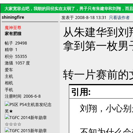
大家宽容点吧，我朝的田径实在太弱了，男子只有朱建华和刘翔，而
shiningfire
发表于 2008-8-18 13:31
只看该作者
从朱建华到刘
魔神至尊
家有肥猫
拿到第一枚男
帖子
29498
精华
1
积分
55355
激骚
1057 度
转一片赛前的
爱车
主机
相机
引用:
手机
注册时间
2006-6-8
刘翔，小心别
不知为什么会