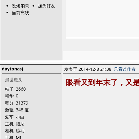
发短消息
加为好友
当前离线
daytonasj
发表于 2014-12-8 21:38
只看该作者
混世魔头
眼看又到年末了，又
帖子
2660
精华
0
积分
31379
激骚
348 度
爱车
小白
主机
骚尼
相机
感动
手机
MI