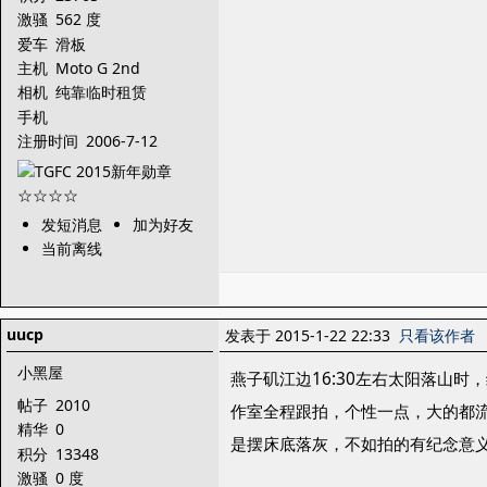
激骚
562 度
爱车
滑板
主机
Moto G 2nd
相机
纯靠临时租赁
手机
注册时间
2006-7-12
发短消息
加为好友
当前离线
uucp
发表于 2015-1-22 22:33
只看该作者
小黑屋
燕子矶江边16:30左右太阳落山
帖子
2010
作室全程跟拍，个性一点，大的都
精华
0
是摆床底落灰，不如拍的有纪念意
积分
13348
激骚
0 度