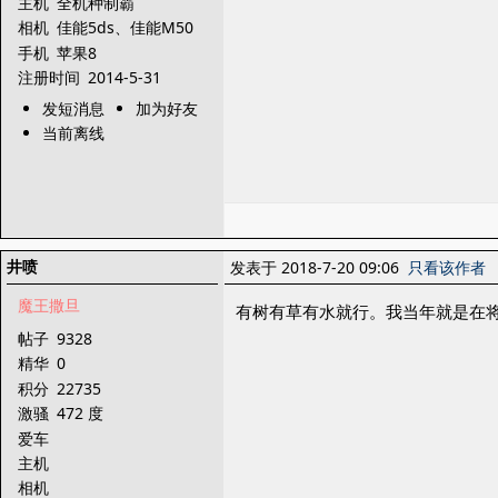
主机
全机种制霸
相机
佳能5ds、佳能M50
手机
苹果8
注册时间
2014-5-31
发短消息
加为好友
当前离线
井喷
发表于 2018-7-20 09:06
只看该作者
魔王撒旦
有树有草有水就行。我当年就是在
帖子
9328
精华
0
积分
22735
激骚
472 度
爱车
主机
相机