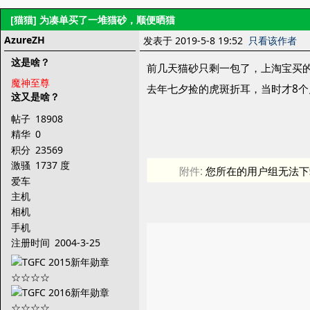
[猫猫]
为凑单买了一堆猫砂，顺便晒猫
AzureZH
发表于 2019-5-8 19:52
只看该作者
这是啥？
前几天猫砂只剩一包了，上淘宝买的
魔神至尊
去年七夕捡的虎斑折耳，当时才8
这又是啥？
帖子
18908
精华
0
积分
23569
激骚
1737 度
附件:
您所在的用户组无法下
爱车
主机
相机
手机
注册时间
2004-3-25