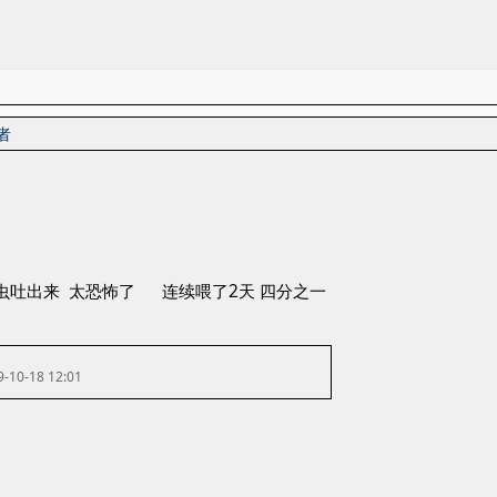
者
虫吐出来 太恐怖了 连续喂了2天 四分之一
9-10-18 12:01