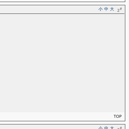
小
中
大
#
2
TOP
小
中
大
#