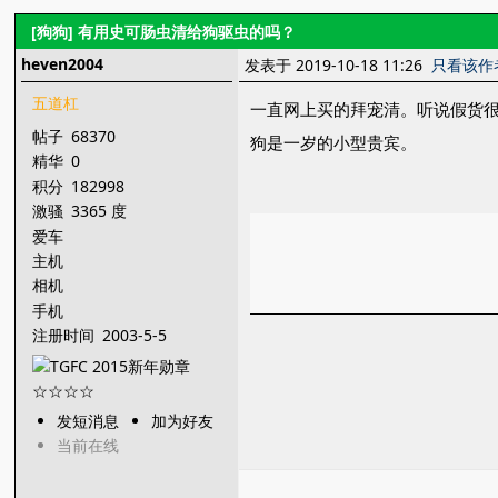
[狗狗]
有用史可肠虫清给狗驱虫的吗？
heven2004
发表于 2019-10-18 11:26
只看该作
五道杠
一直网上买的拜宠清。听说假货
帖子
68370
狗是一岁的小型贵宾。
精华
0
积分
182998
激骚
3365 度
爱车
主机
相机
手机
注册时间
2003-5-5
发短消息
加为好友
当前在线