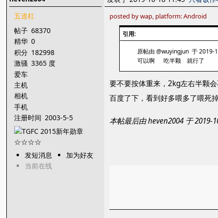
五道杠
posted by wap, platform: Android
帖子
68370
引用:
精华
0
原帖由 @wuyingjun 于 2019-1
积分
182998
可以啊 吃半颗 就行了
激骚
3365 度
爱车
要不要按体重来，2kg左右半颗
主机
相机
百度了下，看到好多喂多了喂死
手机
注册时间
2003-5-5
本帖最后由 heven2004 于 2019-
发短消息
加为好友
当前在线