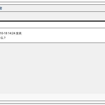
者
0-18 14:24 发表
样么？
。