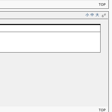
TOP
小
中
大
#
6
TOP