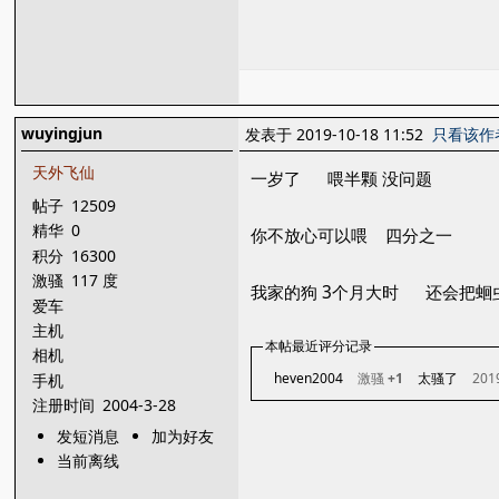
wuyingjun
发表于 2019-10-18 11:52
只看该作
天外飞仙
一岁了 喂半颗 没问题
帖子
12509
精华
0
你不放心可以喂 四分之一
积分
16300
激骚
117 度
我家的狗 3个月大时 还会把蛔
爱车
主机
本帖最近评分记录
相机
heven2004
激骚
+1
太骚了
201
手机
注册时间
2004-3-28
发短消息
加为好友
当前离线