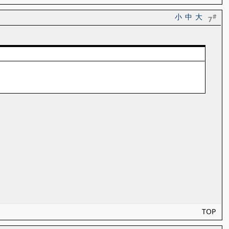
小
中
大
#
7
TOP