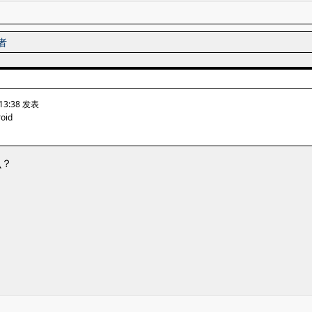
者
 13:38 发表
roid
么？