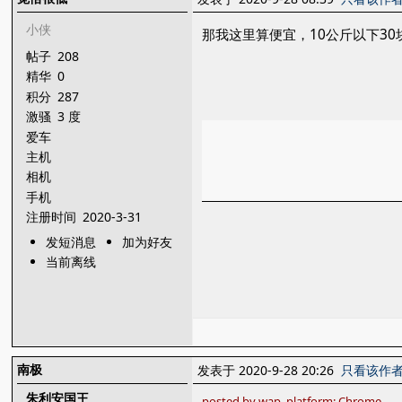
小侠
那我这里算便宜，10公斤以下3
帖子
208
精华
0
积分
287
激骚
3 度
爱车
主机
相机
手机
注册时间
2020-3-31
发短消息
加为好友
当前离线
南极
发表于 2020-9-28 20:26
只看该作
朱利安国王
posted by wap, platform: Chrome