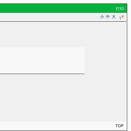
打印
小
中
大
#
1
TOP