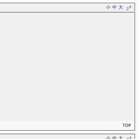
小
中
大
#
2
TOP
小
中
大
#