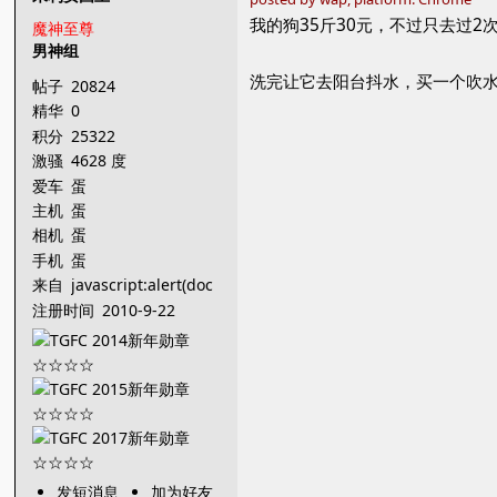
我的狗35斤30元，不过只去过2
魔神至尊
男神组
洗完让它去阳台抖水，买一个吹
帖子
20824
精华
0
积分
25322
激骚
4628 度
爱车
蛋
主机
蛋
相机
蛋
手机
蛋
来自
javascript:alert(doc
ument.getE
注册时间
2010-9-22
发短消息
加为好友