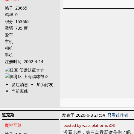
帖子
23665
精华
0
积分
153665
激骚
735 度
爱车
主机
相机
手机
注册时间
2002-4-14
发短消息
加为好友
当前离线
道克斯
发表于 2026-6-3 21:54
只看该作者
魔神至尊
posted by wap, platform: iOS
没看比赛，第三盘吞蛋这是伤了吧