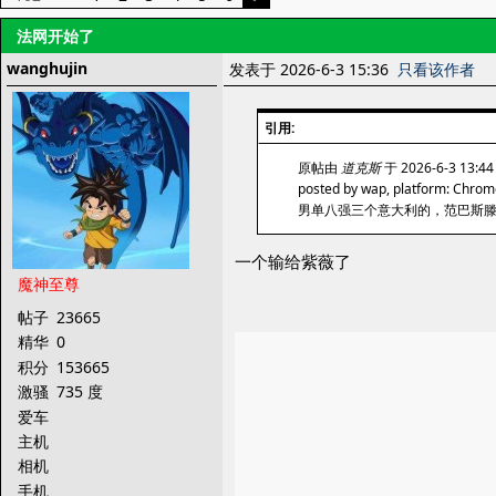
法网开始了
wanghujin
发表于 2026-6-3 15:36
只看该作者
引用:
原帖由
道克斯
于 2026-6-3 13:
posted by wap, platform: Chro
男单八强三个意大利的，范巴斯
一个输给紫薇了
魔神至尊
帖子
23665
精华
0
积分
153665
激骚
735 度
爱车
主机
相机
手机