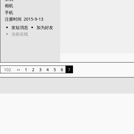
相机
手机
注册时间
2015-9-13
发短消息
加为好友
当前在线
102
1
2
3
4
5
6
7
‹‹