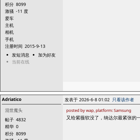
积分
8099
激骚
-11 度
爱车
主机
相机
手机
注册时间
2015-9-13
发短消息
加为好友
当前在线
Adriatico
发表于 2026-6-8 01:02
只看该作者
混世魔头
posted by wap, platform: Samsung
又给紫薇软没了，纳达尔最紧张的
帖子
4832
精华
0
积分
8099