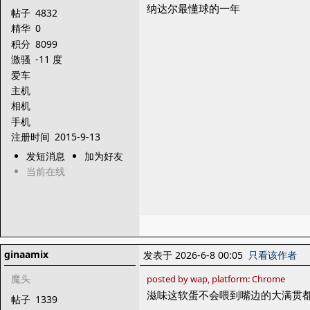
纳达尔最懂球的一年
帖子
4832
精华
0
积分
8099
激骚
-11 度
爱车
主机
相机
手机
注册时间
2015-9-13
发短消息
加为好友
当前在线
ginaamix
发表于 2026-6-8 00:05
只看该作者
魔头
posted by wap, platform: Chrome
滋味这软蛋不会喂到嘴边的大满贯
帖子
1339