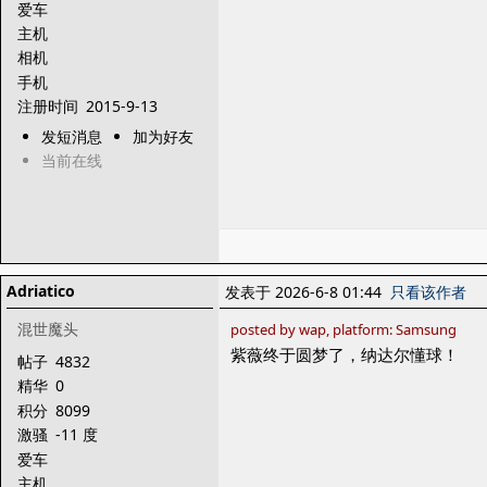
爱车
主机
相机
手机
注册时间
2015-9-13
发短消息
加为好友
当前在线
Adriatico
发表于 2026-6-8 01:44
只看该作者
混世魔头
posted by wap, platform: Samsung
紫薇终于圆梦了，纳达尔懂球！
帖子
4832
精华
0
积分
8099
激骚
-11 度
爱车
主机