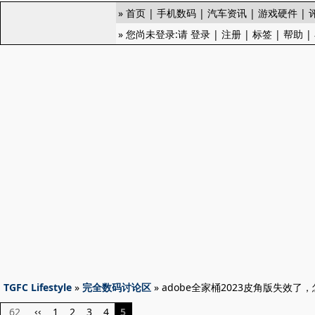
»
首页
|
手机数码
|
汽车资讯
|
游戏硬件
|
» 您尚未登录:请
登录
|
注册
|
标签
|
帮助
|
TGFC Lifestyle
»
完全数码讨论区
» adobe全家桶2023皮角版失效了，
62
1
2
3
4
5
‹‹