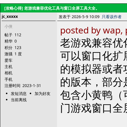
[攻略心得]
老游戏兼容优化工具与窗口全屏工具大全。
jc_xxxxx
发表于 2026-5-9 10:09
只看该作者
小侠
posted by wap, 
帖子
112
老游戏兼容优
精华
0
积分
123
可以窗口化扩
激骚
1 度
爱车
的模拟器或者
主机
相机
的版本，部分
手机
注册时间
2023-1-31
包含小黄鸭（
发短消息
加为好友
当前离线
门游戏窗口全