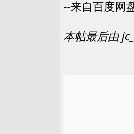
--来自百度网
本帖最后由 jc_x