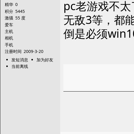
pc老游戏不
精华
0
积分
5445
无敌3等，都能
激骚
55 度
爱车
倒是必须win1
主机
相机
手机
注册时间
2009-3-20
发短消息
加为好友
当前离线