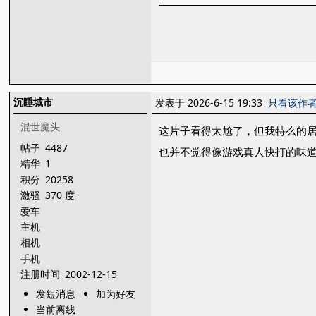
沉睡城市
发表于 2026-6-15 19:33
只看该作
混世魔头
这片子看得太尬了，但我特么的
帖子
4487
也并不觉得像游戏真人快打的味
精华
1
积分
20258
激骚
370 度
爱车
主机
相机
手机
注册时间
2002-12-15
发短消息
加为好友
当前离线