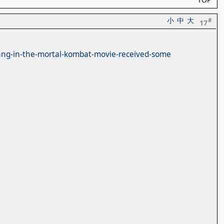
小
中
大
#
17
kang-in-the-mortal-kombat-movie-received-some