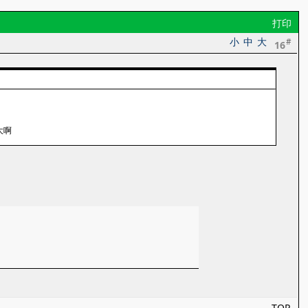
打印
小
中
大
#
16
大啊
TOP