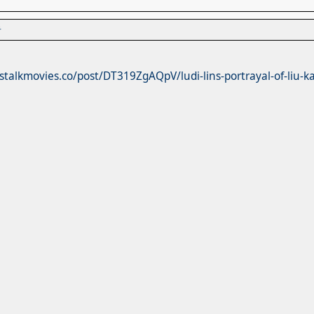
者
talkmovies.co/post/DT319ZgAQpV/ludi-lins-portrayal-of-liu-