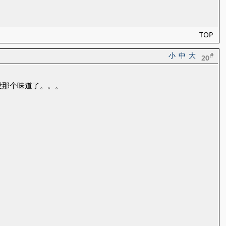
TOP
小
中
大
#
20
没那个味道了。。。