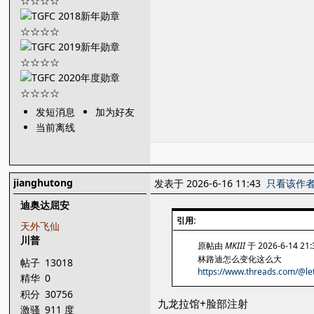
发短消息
加为好友
当前离线
jianghutong
发表于 2026-6-16 11:43
只看该作
迪奥达屈安
引用:
天外飞仙
川普
原帖由
MKIII
于 2026-6-14 21
林路迪怎么变化这么大
帖子
13018
https://www.threads.com/@let
精华
0
积分
30756
九龙拉馆+脸部注射
激骚
911 度