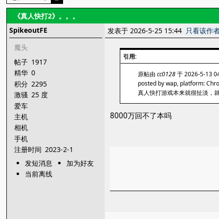
《真人快打2》。。。
SpikeoutFE
发表于 2026-5-25 15:44
只看该作
魔头
引用:
帖子
1917
精华
0
原帖由
cc0128
于 2026-5-13 
积分
2295
posted by wap, platform: Ch
真人快打游戏本来就很扯淡，就
激骚
25 度
爱车
8000万回不了本吗
主机
相机
手机
注册时间
2023-2-1
发短消息
加为好友
当前离线