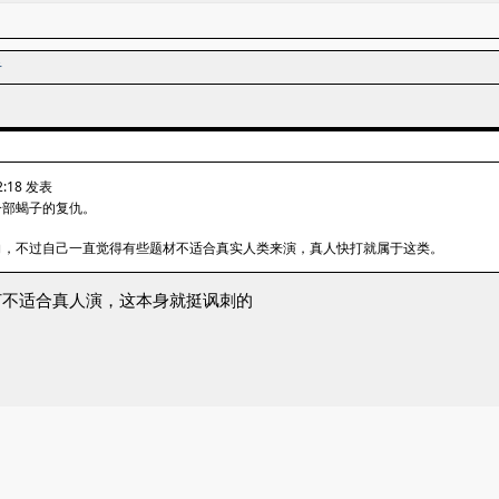
者
2:18 发表
一部蝎子的复仇。
向，不过自己一直觉得有些题材不适合真实人类来演，真人快打就属于这类。
打不适合真人演，这本身就挺讽刺的