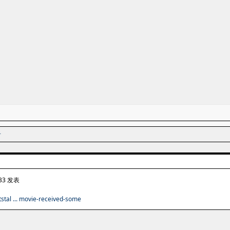
者
:33 发表
stal ... movie-received-some