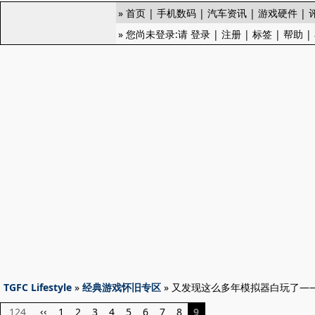
»
首页
|
手机数码
|
汽车资讯
|
游戏硬件
|
» 您尚未登录:请
登录
|
注册
|
标签
|
帮助
|
TGFC Lifestyle
»
经典游戏怀旧专区
» 又发现这么多年模拟器白玩了—
124
1
2
3
4
5
6
7
8
9
‹‹