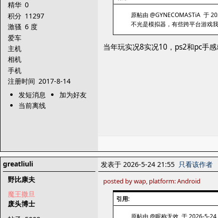
精华
0
原帖由 @GYNECOMASTiA 于 2026
积分
11297
不光是模拟器，有些跨平台游戏我都
激骚
6 度
爱车
当年玩实况8实况10，ps2和pc手
主机
相机
手机
注册时间
2017-8-14
发短消息
加为好友
当前离线
greatliuli
发表于 2026-5-24 21:55
只看该作者
野比康夫
posted by wap, platform: Android
魔王撒旦
引用:
废头博士
原帖由 @昵称无效 于 2026-5-24 