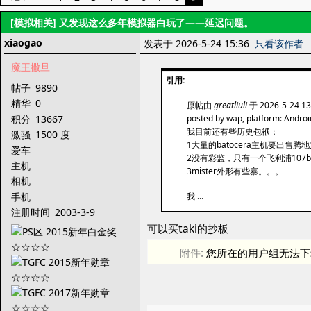
[模拟相关]
又发现这么多年模拟器白玩了——延迟问题。
xiaogao
发表于 2026-5-24 15:36
只看该作者
魔王撒旦
引用:
帖子
9890
精华
0
原帖由
greatliuli
于 2026-5-24 1
积分
13667
posted by wap, platform: Androi
我目前还有些历史包袱：
激骚
1500 度
1大量的batocera主机要出售腾
爱车
2没有彩监，只有一个飞利浦107
主机
3mister外形有些寨。。。
相机
手机
我 ...
注册时间
2003-3-9
可以买taki的抄板
附件:
您所在的用户组无法下