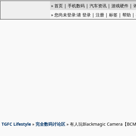
»
首页
|
手机数码
|
汽车资讯
|
游戏硬件
|
» 您尚未登录:请
登录
|
注册
|
标签
|
帮助
|
TGFC Lifestyle
»
完全数码讨论区
» 有人玩Blackmagic Came