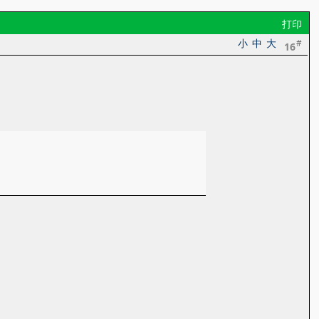
打印
小
中
大
#
16