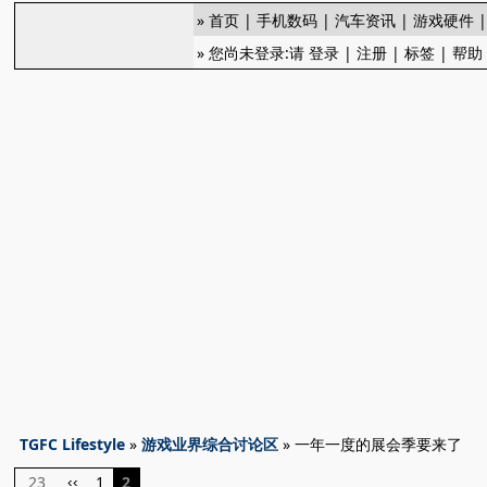
»
首页
|
手机数码
|
汽车资讯
|
游戏硬件
» 您尚未登录:请
登录
|
注册
|
标签
|
帮助
TGFC Lifestyle
»
游戏业界综合讨论区
» 一年一度的展会季要来了
23
1
2
‹‹