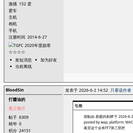
激骚
152 度
爱车
主机
相机
手机
注册时间
2014-6-27
发短消息
加为好友
当前离线
BloodSin
发表于 2026-6-2 14:52
只看该作者
打醬油的
引用:
魔王撒旦
原帖由
取暖的刺猬
于 2026-6-
帖子
6309
posted by wap, platform: MA
精华
0
索尼这个会有FF7第三部把
积分
24151