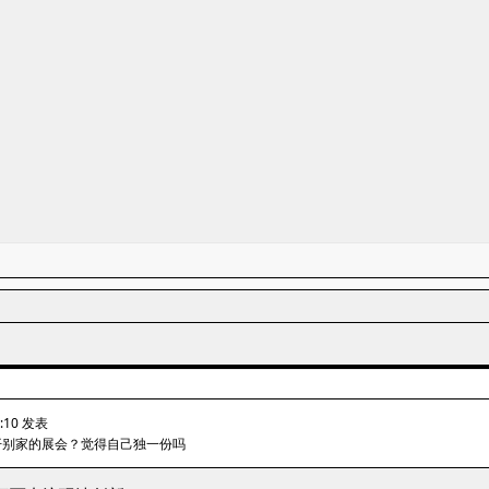
2:10 发表
开别家的展会？觉得自己独一份吗