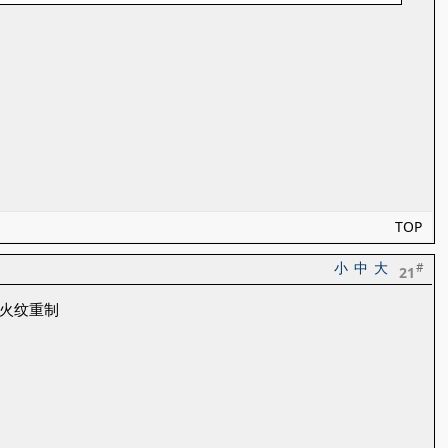
TOP
小
中
大
#
21
有火纹重制