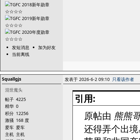
发短消息
加为好友
当前离线
Squallgjs
发表于 2026-6-2 09:10
只看该作者
混世魔头
引用:
帖子
4225
精华
0
原帖由
熊熊
积分
12256
激骚
168 度
还得弄个出境
爱车
爱车
主机
主机