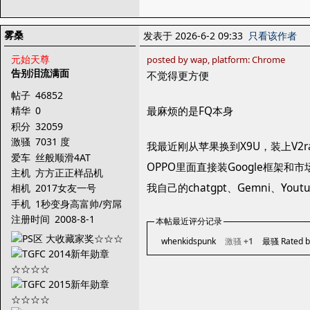
雾桑
发表于 2026-6-2 09:33
只看该作者
元始天尊
posted by wap, platform: Chrome
告别泪流满面
不觉得更方便
帖子
46852
最麻烦的是FQ本身
精华
0
积分
32059
激骚
7031 度
我最近刚从苹果换到X9U，装上V2r
爱车
丝般顺滑4AT
OPPO里面直接装Google框架
主机
方方正正样品机
我自己的chatgpt、Gemni、Y
相机
2017女友一号
手机
1秒变身高富帅/穷屌
丝
注册时间
2008-8-1
本帖最近评分记录
whenkidspunk
激骚
+1
最骚 Rated b