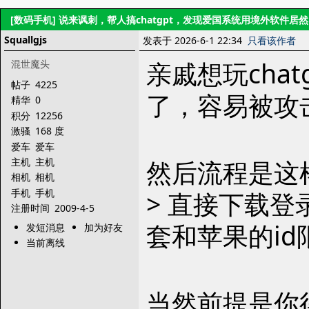
[数码手机]
说来讽刺，帮人搞chatgpt，发现爱国系统用境外软件居
Squallgjs
发表于 2026-6-1 22:34
只看该作者
亲戚想玩cha
混世魔头
帖子
4225
了，容易被攻击
精华
0
积分
12256
激骚
168 度
爱车
爱车
然后流程是这样
主机
主机
相机
相机
手机
手机
> 直接下载
注册时间
2009-4-5
套和苹果的id
发短消息
加为好友
当前离线
当然前提是你得