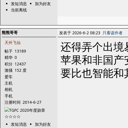
发短消息
加为好友
当前离线
熊熊哥哥
发表于 2026-6-2 08:23
只看该作者
还得弄个出境
天外飞仙
帖子
13189
苹果和非国产
精华
0
积分
12437
要比也智能和
激骚
152 度
爱车
主机
相机
手机
注册时间
2014-6-27
发短消息
加为好友