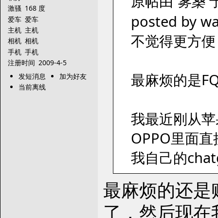
原帖由
雾桑
于
激骚
168 度
posted by wa
爱车
爱车
主机
主机
不觉得更方便
相机
相机
手机
手机
注册时间
2009-4-5
最麻烦的是F
发短消息
加为好友
当前离线
我最近刚从苹果
OPPO里面
我自己的chatgp
最麻烦的还是
了，然后现在