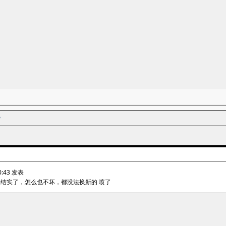
者
0:43 发表
解结实了，怎么也不坏，都没法换新的 喷了