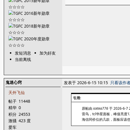
发短消息
加为好友
当前离线
鬼迷心窍
发表于 2026-6-15 10:15
只看该作
天外飞仙
引用:
帖子
11448
精华
0
原帖由
icetea776
于 2026-6-7
积分
24553
雷鸟，tcl华星面板，峰值亮度12
海信同价位的几款，面板应该
激骚
423 度
爱车