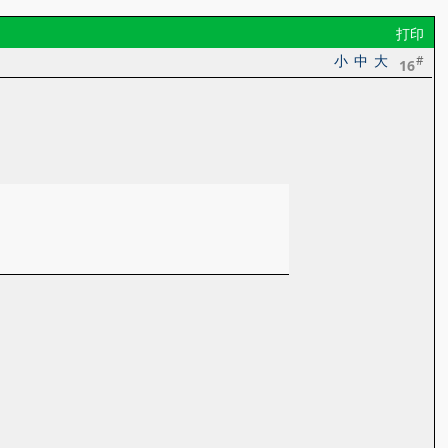
打印
小
中
大
#
16