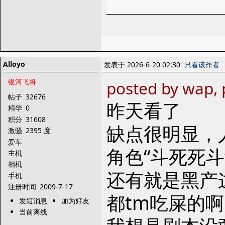
Alloyo
发表于 2026-6-20 02:30
只看该作者
银河飞将
posted by wap,
帖子
32676
昨天看了
精华
0
积分
31608
缺点很明显，
激骚
2395 度
爱车
角色“斗死死
主机
相机
还有就是黑产
手机
注册时间
2009-7-17
都tm吃屎的啊...
发短消息
加为好友
当前离线