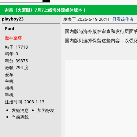
谢苗《火遮眼》7月7上线海外流媒体版本！
playboy23
发表于 2026-6-19 20:11
只看该作者
Paul
国内版与海外版在审查和发行层面
魔神至尊
国内版则选择保留这些内容，以强
帖子
17718
精华
0
积分
39875
激骚
794 度
爱车
主机
相机
手机
注册时间
2003-1-13
发短消息
加为好友
当前离线