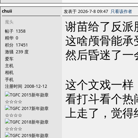
chuii
发表于 2026-7-8 09:47
只看该作者
谢苗给了反派
魔头
帖子
1358
这啥颅骨能承
精华
0
积分
17451
然后昏迷了一
激骚
239 度
爱车
主机
相机
手机
这个文戏一样
注册时间
2008-12-12
看打斗看个热
上走了，觉得