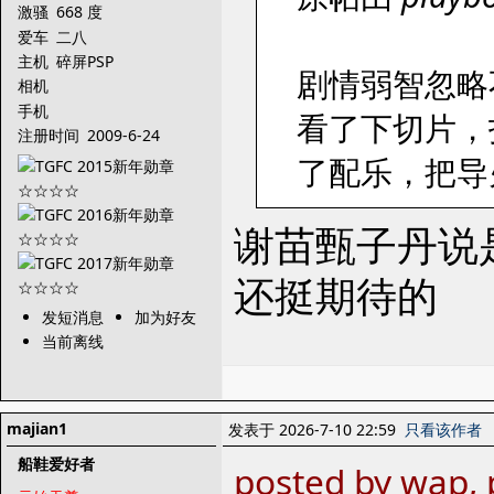
激骚
668 度
爱车
二八
主机
碎屏PSP
剧情弱智忽略
相机
手机
看了下切片，
注册时间
2009-6-24
了配乐，把导
谢苗甄子丹说
还挺期待的
发短消息
加为好友
当前离线
majian1
发表于 2026-7-10 22:59
只看该作者
船鞋爱好者
posted by wap,