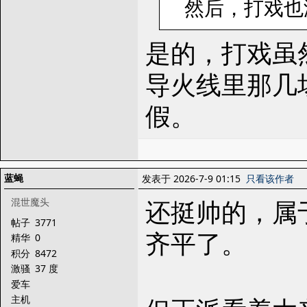
然后，打戏也
是的，打戏虽
导火线里那几
假。
蓝蝇
发表于 2026-7-9 01:15
只看该作者
还挺帅的，属
混世魔头
帖子
3771
齐平了。
精华
0
积分
8472
激骚
37 度
爱车
主机