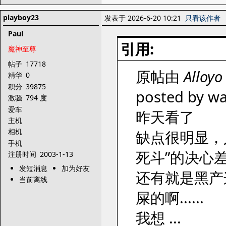
playboy23
发表于 2026-6-20 10:21
只看该作者
Paul
引用:
魔神至尊
帖子
17718
原帖由
Alloyo
精华
0
积分
39875
posted by wa
激骚
794 度
爱车
昨天看了
主机
相机
缺点很明显，
手机
死斗”的决心
注册时间
2003-1-13
发短消息
加为好友
还有就是黑产
当前离线
屎的啊......
我想 ...