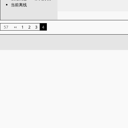
当前离线
57
1
2
3
4
‹‹