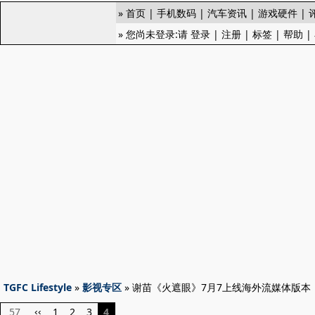
»
首页
|
手机数码
|
汽车资讯
|
游戏硬件
|
» 您尚未登录:请
登录
|
注册
|
标签
|
帮助
|
TGFC Lifestyle
»
影视专区
» 谢苗《火遮眼》7月7上线海外流媒体版本
57
1
2
3
4
‹‹