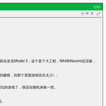
打印
小
中
大
#
1
前在攻克Model 3，这个是个大工程，N64和Naomi还没碰，
游戏的建模，但那个里面游戏实在太少）。
想玩的游戏了，很适合随机体验一把。
2。