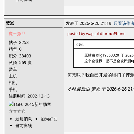
焚岚
发表于 2026-6-26 21:19
只看该作
魔王撒旦
posted by wap, platform: iPhone
帖子
8253
引用:
精华
0
原帖由 @lg19860320 于 2026-
积分
38403
这个全世界，是不是全被评测u
激骚
569 度
爱车
何意味？我自己开发的哪门子评测
主机
相机
本帖最后由 焚岚 于 2026-6-26 
手机
注册时间
2002-12-13
发短消息
加为好友
当前离线