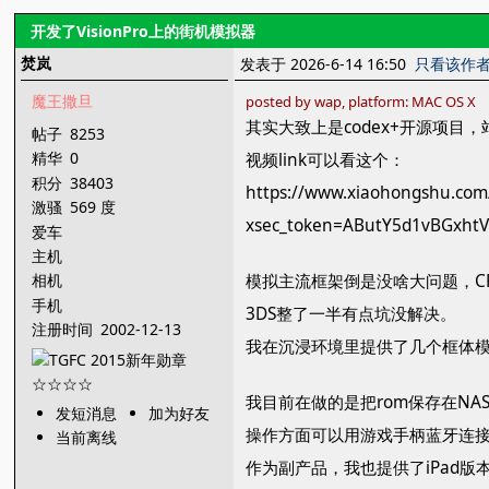
开发了VisionPro上的街机模拟器
焚岚
发表于 2026-6-14 16:50
只看该作
魔王撒旦
posted by wap, platform: MAC OS X
其实大致上是codex+开源项目
帖子
8253
精华
0
视频link可以看这个：
积分
38403
https://www.xiaohongshu.co
激骚
569 度
xsec_token=AButY5d1vBGxhtV
爱车
主机
模拟主流框架倒是没啥大问题，CPS
相机
手机
3DS整了一半有点坑没解决。
注册时间
2002-12-13
我在沉浸环境里提供了几个框体模
我目前在做的是把rom保存在N
发短消息
加为好友
操作方面可以用游戏手柄蓝牙连
当前离线
作为副产品，我也提供了iPad版本