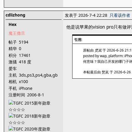
cdlizhong
发表于 2026-7-4 22:28
只看该作者
Hex
他是说苹果的vision pro只
魔王撒旦
引用:
帖子
5194
精华
0
原帖由
焚岚
于 2026-6-26 21
积分
17461
posted by wap, platform: iPh
何意味？我自己开发的哪门子评
激骚
418 度
爱车
本帖最后由 焚岚 于 2026-6-2
主机
3ds,ps3,ps4,gba,gb
相机
x100
手机
iPhone
注册时间
2006-8-1