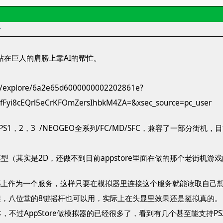
者
，站在巨人的肩膀上靠AI的帮忙。
m/explore/6a2e65d6000000002202861e?
fFyi8cEQrl5eCrKFOmZersIhbkM4ZA=&xsec_source=pc_user
1，2，3 /NEOGEO全系列/FC/MD/SFC，兼容了一部分街机，目
型（其实是2D，还做不到目前appstore里面在做的那个老街机
AS上作为一个服务，这样只要在模拟器里连接这个服务就能读取自己
接，八位堂的8键摇杆也可以用，实际上在头显里效果还是挺拟真的。
，不过AppStore做模拟器的已经很多了，看到有几个甚至能支持PS