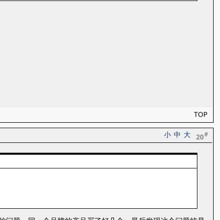
TOP
小
中
大
#
20