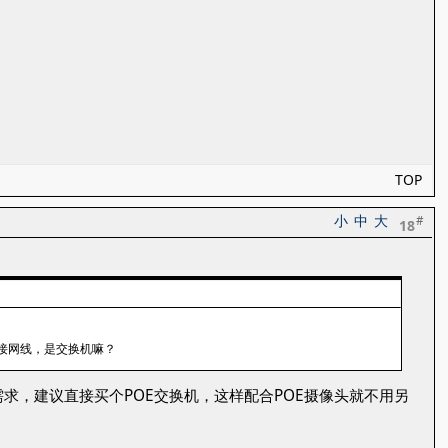
TOP
小
中
大
#
18
备接网线，是交换机嘛？
求，建议直接买个POE交换机，这样配合POE摄像头就不用另