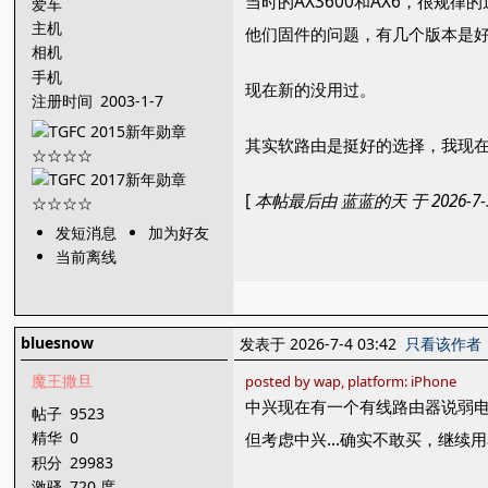
当时的AX3600和AX6，很
爱车
主机
他们固件的问题，有几个版本是
相机
手机
现在新的没用过。
注册时间
2003-1-7
其实软路由是挺好的选择，我现在手
[
本帖最后由 蓝蓝的天 于 2026-7-3
发短消息
加为好友
当前离线
bluesnow
发表于 2026-7-4 03:42
只看该作者
魔王撒旦
posted by wap, platform: iPhone
中兴现在有一个有线路由器说弱
帖子
9523
精华
0
但考虑中兴…确实不敢买，继续用着
积分
29983
激骚
720 度