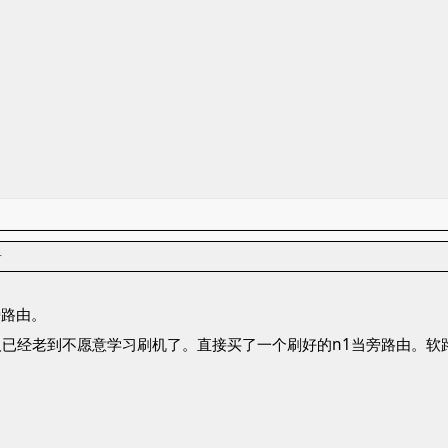
者
旁路由。
已经老到不愿意学习刷机了。直接买了一个刷好的n1当旁路由。软路