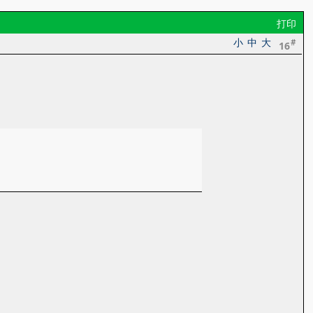
打印
小
中
大
#
16