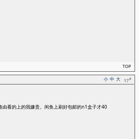
TOP
小
中
大
#
17
由看的上的我嫌贵。闲鱼上刷好包邮的n1盒子才40