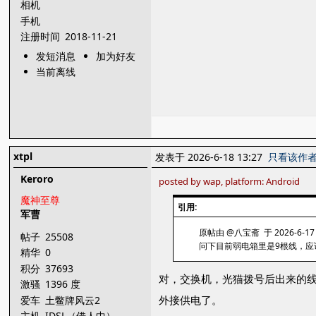
相机
手机
注册时间
2018-11-21
发短消息
加为好友
当前离线
xtpl
发表于 2026-6-18 13:27
只看该作
Keroro
posted by wap, platform: Android
魔神至尊
引用:
军曹
原帖由 @八宝斋 于 2026-6-17 
帖子
25508
问下目前弱电箱里是9根线，应
精华
0
积分
37693
对，交换机，光猫拨号后出来的线
激骚
1396 度
外接供电了。
爱车
土鳖牌风云2
主机
IDSL（借人中）