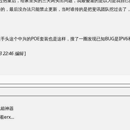
规律的过热重启，给家里买的三天两头出问题，我最傻逼的是以为是我
好的，最后没办法只能禁止更新，当时谁传的是把斐讯团队挖过去了
头这个中兴的POE套装也是这样，搜了一圈发现已知BUG是IPV6
 22:46 编辑
]
电箱神器
erx…