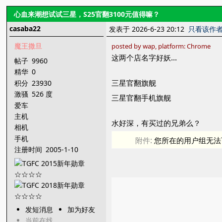
心血来潮想试试三星，S25官翻3100元值得嘛？
casaba22
发表于 2026-6-23 20:12
只看该作
魔王撒旦
posted by wap, platform: Chrome
这两个店名字好妖...
帖子
9960
精华
0
三星官翻旗舰
积分
23930
激骚
526 度
三星官翻手机旗舰
爱车
主机
水好深，有买过的兄弟么？
相机
手机
附件:
您所在的用户组无法
注册时间
2005-1-10
发短消息
加为好友
当前在线