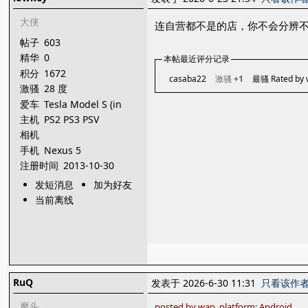
大侠
连自营都不是的店，你不会分辨
帖子
603
精华
0
本帖最近评分记录
积分
1672
casaba22
激骚
+1
最骚 Rated by
激骚
28 度
爱车
Tesla Model S (in
dream)
主机
PS2 PS3 PSV
XBOX360 3DS
相机
Dreamcast
手机
Nexus 5
注册时间
2013-10-30
发短消息
加为好友
当前离线
RuQ
发表于 2026-6-30 11:31
只看该作
魔头
posted by wap, platform: Android