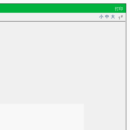
打印
小
中
大
#
1