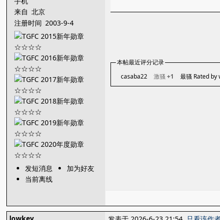
手机
来自
北京
注册时间
2003-9-4
本帖最近评分记录
casaba22
激骚
+1
最骚 Rated by
发短消息
加为好友
当前离线
lowkey
发表于 2026-6-23 21:54
只看该作