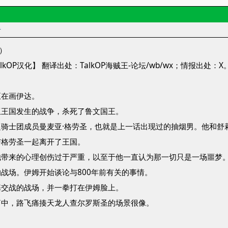
者
新）
kOP汉化】 翻译出处：TalkOP海贼王-论坛/wb/wx；情报出处：X
正在画伊达。
亚王国发生的战争，杀死了鲁文国王。
骑士团成员曼麦亚·格劳圣，也就是上一话出现过的抽烟男。他和舒
与格劳圣一起离开了王国。
他带来的心理创伤过于严重，以至于他一直认为那一切只是一场噩梦
战场。伊姆开始谈论与800年前有关的事情。
基交战的战场，并一拳打在伊姆脸上。
篇中，路飞痛揍天龙人查尔罗斯圣的场景很像。