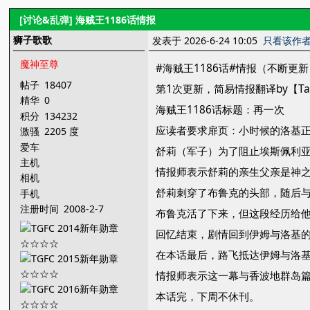
[讨论&乱弹]
海贼王1186话情报
狮子歌歌
发表于 2026-6-24 10:05
只看该作
魔神至尊
#海贼王1186话#情报（不断更
帖子
18407
第1次更新，简易情报翻译by【Tal
精华
0
海贼王1186话标题：再一次
积分
134232
应读者要求扉页：小时候的洛基
激骚
2205 度
爱车
舒莉（军子）为了阻止埃斯佩利
主机
情报师表示舒莉的亲生父亲是神之
相机
舒莉刺穿了布鲁克的头部，随后
手机
注册时间
2008-2-7
布鲁克活了下来，但这段经历给
回忆结束，剧情回到伊姆与洛基的
在本话最后，路飞抵达伊姆与洛
情报师表示这一幕与香波地群岛
本话完，下周不休刊。