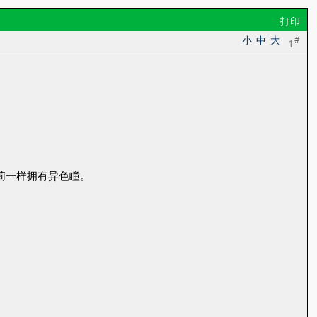
打印
小
中
大
#
1
。
莉一样拥有异色瞳。
。