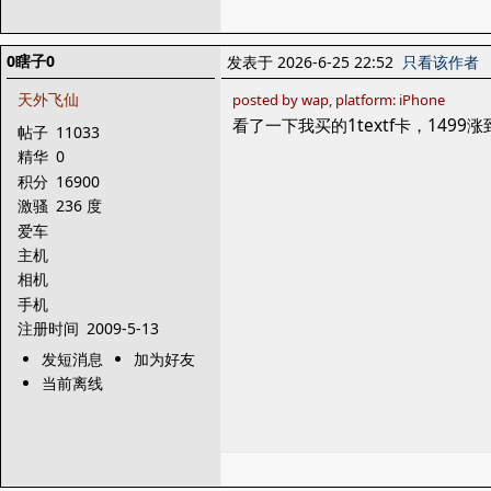
0瞎子0
发表于 2026-6-25 22:52
只看该作者
天外飞仙
posted by wap, platform: iPhone
看了一下我买的1textf卡，1499涨
帖子
11033
精华
0
积分
16900
激骚
236 度
爱车
主机
相机
手机
注册时间
2009-5-13
发短消息
加为好友
当前离线