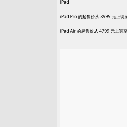
iPad
iPad Pro 的起售价从 8999 元上调至
iPad Air 的起售价从 4799 元上调至