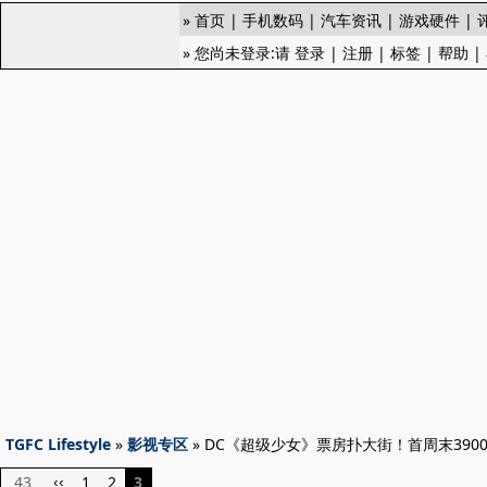
»
首页
|
手机数码
|
汽车资讯
|
游戏硬件
|
» 您尚未登录:请
登录
|
注册
|
标签
|
帮助
|
TGFC Lifestyle
»
影视专区
» DC《超级少女》票房扑大街！首周末390
43
1
2
3
‹‹