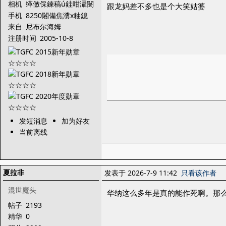
相机
缂傚倸鍊稿ú銈咁灄閿
跟龙妈差不多也是个大笑姑婆
曞倸绀傛俊顖滅帛缂
手机
8250闂備焦瀵х粙鎴
︽偋閹版澘绠洪柟瀵
来自
尼布尔海姆
稿С濞岊亪鐓崶銊
注册时间
2005-10-8
︹拹婵☆垰锕弻
发短消息
加为好友
当前离线
夏拉非
发表于 2026-7-9 11:42
只看该作者
混世魔头
华纳这么多年是真的能作死啊。那
帖子
2193
精华
0