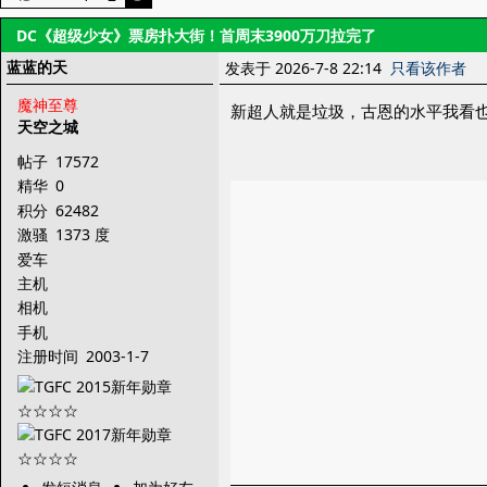
DC《超级少女》票房扑大街！首周末3900万刀拉完了
蓝蓝的天
发表于 2026-7-8 22:14
只看该作者
魔神至尊
新超人就是垃圾，古恩的水平我看也
天空之城
帖子
17572
精华
0
积分
62482
激骚
1373 度
爱车
主机
相机
手机
注册时间
2003-1-7