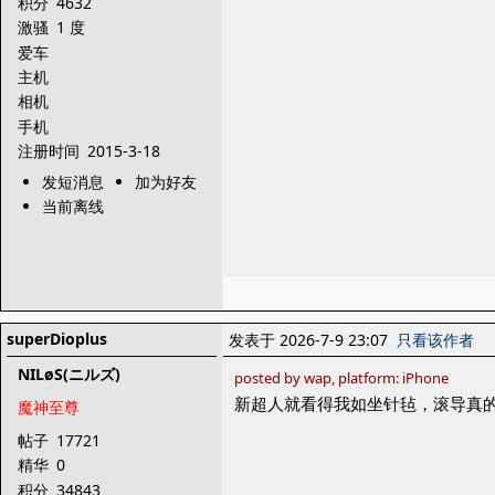
积分
4632
激骚
1 度
爱车
主机
相机
手机
注册时间
2015-3-18
发短消息
加为好友
当前离线
superDioplus
发表于 2026-7-9 23:07
只看该作者
NILøS(ニルズ)
posted by wap, platform: iPhone
新超人就看得我如坐针毡，滚导真
魔神至尊
帖子
17721
精华
0
积分
34843