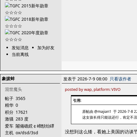
发短消息
加为好友
当前离线
象拔蚌
发表于 2026-7-9 08:00
只看该作者
混世魔头
posted by wap, platform: VIVO
帖子
3565
引用:
精华
0
原帖由 @majian1 于 2026-7-8 2
积分
17621
这女孩长得只能说还行，肯定不丑
激骚
283 度
爱车
闂備礁鎲￠崹顖炲磹
没想到这么矮，看她上美国的访谈
閺囥垹鍚归柕蹇嬪
主机
ox/dsd/3sd