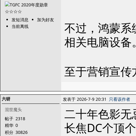
发短消息
加为好友
不过，鸿蒙系
当前离线
相关电脑设备
至于营销宣传
六研
发表于 2026-7-9 20:31
只看该作者
二十年色影无
混世魔头
帖子
2318
长焦DC个顶
精华
0
积分
30826