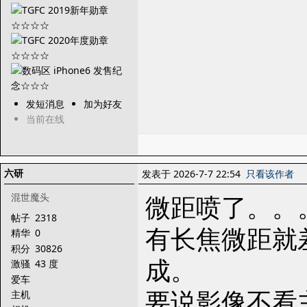
发短消息
加为好友
当前在线
六研
发表于 2026-7-7 22:54
只看该作者
微距喷了。。
混世魔头
帖子
2318
有长焦微距就
精华
0
积分
30826
成。
激骚
43 度
爱车
要说影像不看
主机