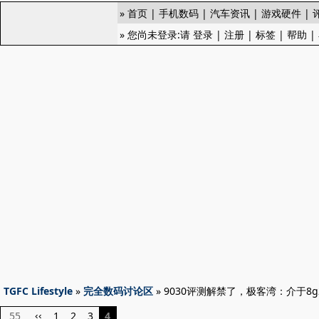
»
首页
|
手机数码
|
汽车资讯
|
游戏硬件
|
» 您尚未登录:请
登录
|
注册
|
标签
|
帮助
|
TGFC Lifestyle
»
完全数码讨论区
» 9030评测解禁了，极客湾：介于8g
55
1
2
3
4
‹‹