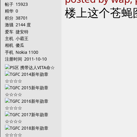
帖子
15923
楼上这个苍蝇
精华
0
积分
38701
激骚
2144 度
爱车
捷安特
主机
小霸王
相机
傻瓜
手机
Nokia 1100
注册时间
2011-10-10