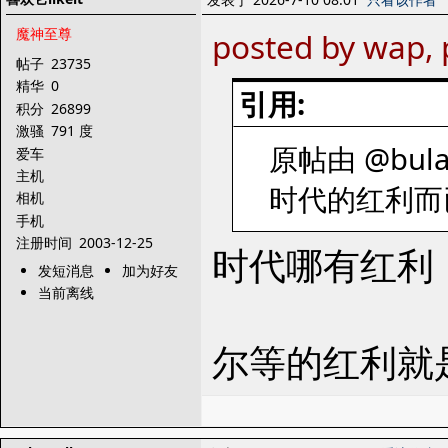
魔神至尊
posted by wap, 
帖子
23735
精华
0
引用:
积分
26899
激骚
791 度
原帖由 @bulao
爱车
主机
时代的红利而
相机
手机
注册时间
2003-12-25
时代哪有红利
发短消息
加为好友
当前离线
尔等的红利就