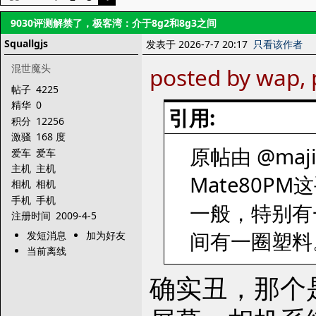
9030评测解禁了，极客湾：介于8g2和8g3之间
Squallgjs
发表于 2026-7-7 20:17
只看该作者
混世魔头
posted by wap, 
帖子
4225
精华
0
引用:
积分
12256
激骚
168 度
原帖由 @majia
爱车
爱车
主机
主机
Mate80P
相机
相机
手机
手机
一般，特别有
注册时间
2009-4-5
间有一圈塑料
发短消息
加为好友
当前离线
确实丑，那个