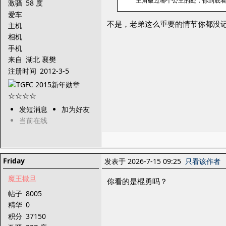
主角破过哪个公主的处，你到底
激骚
58 度
爱车
不是，老弟这么重要的情节你都没
主机
相机
手机
来自
湖北 襄樊
注册时间
2012-3-5
发短消息
加为好友
当前在线
Friday
发表于 2026-7-15 09:25
只看该作者
魔王撒旦
你看的是棍勇吗？
帖子
8005
精华
0
积分
37150