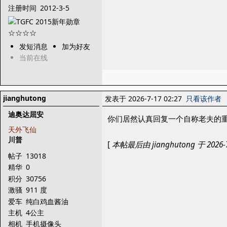
注册时间
2012-3-5
发短消息
加为好友
当前在线
jianghutong
发表于 2026-7-17 02:27
只看该作者
迪奥达屈安
你们居然认真回复一个自称老夫的重
天外飞仙
川普
[
本帖最后由 jianghutong 于 2026-7
帖子
13018
精华
0
积分
30756
激骚
911 度
爱车
纯白鸡血酱油
主机
4公主
相机
手机摄像头