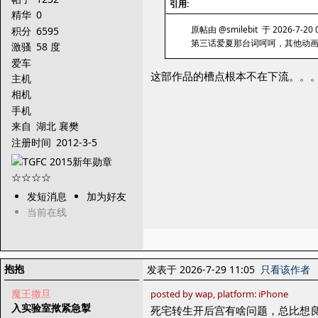
引用:
精华
0
原帖由 @smilebit 于 2026-7-20 
积分
6595
第三话爱夏那台词呵呵，其他动画
激骚
58 度
爱车
这部作品的槽点根本不在下流。。
主机
相机
手机
来自
湖北 襄樊
注册时间
2012-3-5
发短消息
加为好友
当前在线
抱抱
发表于 2026-7-29 11:05
只看该作者
魔王撒旦
posted by wap, platform: iPhone
入实验室揿紧急掣
死宅转生开后宫有啥问题，总比想