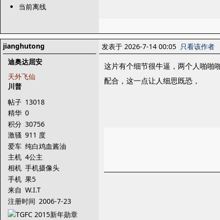
当前离线
jianghutong
发表于 2026-7-14 00:05
只看该作者
迪奥达屈安
这片有个细节很牛逼，两个人啪啪
天外飞仙
配合，这一点让人细思既恐，
川普
帖子
13018
精华
0
积分
30756
激骚
911 度
爱车
纯白鸡血酱油
主机
4公主
相机
手机摄像头
手机
果5
来自
W.I.T
注册时间
2006-7-23