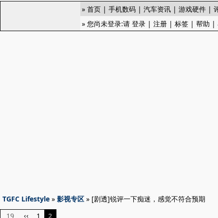
»
首页
|
手机数码
|
汽车资讯
|
游戏硬件
|
» 您尚未登录:请
登录
|
注册
|
标签
|
帮助
|
TGFC Lifestyle
»
影视专区
» [剧透]锐评一下痴迷，感觉不符合预期
19
1
2
‹‹