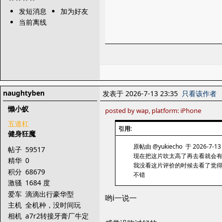
发短消息
加为好友
当前离线
naughtyben
发表于 2026-7-13 23:35
只看该作者
懒小蚁
posted by wap, platform: iPhone
五道杠
引用:
健身狂魔
原帖由 @yukiecho 于 2026-7-13
帖子
59517
现在把这片吹太高了再去看就会
精华
0
我没看这片评价的时候去看了觉
积分
68679
不错
激骚
1684 度
爱车
滴滴出行豪华型
哟i一说一
主机
全机种，没时间玩
相机
a7r2转接牙膏厂牛定