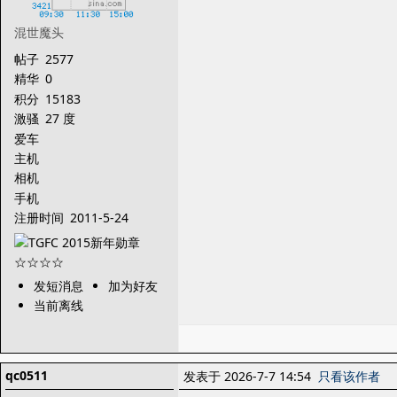
混世魔头
帖子
2577
精华
0
积分
15183
激骚
27 度
爱车
主机
相机
手机
注册时间
2011-5-24
发短消息
加为好友
当前离线
qc0511
发表于 2026-7-7 14:54
只看该作者