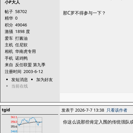
小P大人
帖子
58702
那C罗不得参与一下？
精华
0
积分
49046
激骚
1898 度
爱车
打酱油
主机
任尼软
相机
华南虎专用
手机
诺鸡鸭
来自
反任联盟 第九季
注册时间
2003-6-12
发短消息
加为好友
当前在线
tgid
发表于 2026-7-7 13:38
只看该作者
你这么说那些肯定入围的传统强队