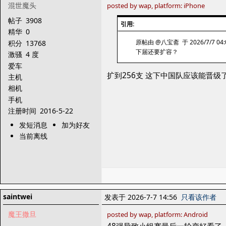
混世魔头
posted by wap, platform: iPhone
帖子
3908
引用:
精华
0
原帖由 @八宝斋 于 2026/7/7 04
积分
13768
下届还要扩容？
激骚
4 度
爱车
扩到256支 这下中国队应该能晋级
主机
相机
手机
注册时间
2016-5-22
发短消息
加为好友
当前离线
saintwei
发表于 2026-7-7 14:56
只看该作者
魔王撒旦
posted by wap, platform: Android