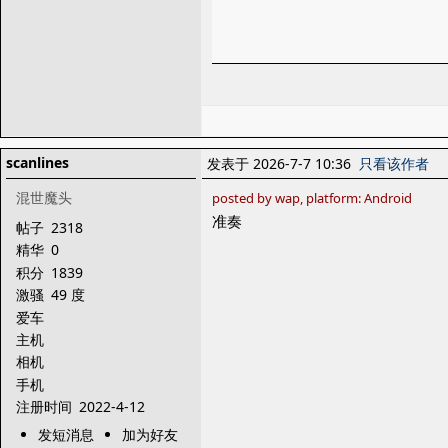
scanlines
发表于 2026-7-7 10:36
只看该作者
混世魔头
posted by wap, platform: Android
准奏
帖子
2318
精华
0
积分
1839
激骚
49 度
爱车
主机
相机
手机
注册时间
2022-4-12
发短消息
加为好友