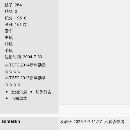
帖子
2641
精华
0
积分
19618
激骚
161 度
爱车
主机
相机
手机
注册时间
2004-7-30
发短消息
加为好友
当前离线
somesun
发表于 2026-7-7 11:27
只看该作者