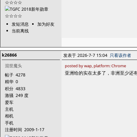
发短消息
加为好友
当前离线
k26866
发表于 2026-7-7 15:04
只看该作者
混世魔头
posted by wap, platform: Chrome
亚洲给的实在太多了，非洲至少还
帖子
4278
精华
0
积分
4833
激骚
249 度
爱车
主机
相机
手机
注册时间
2009-1-17