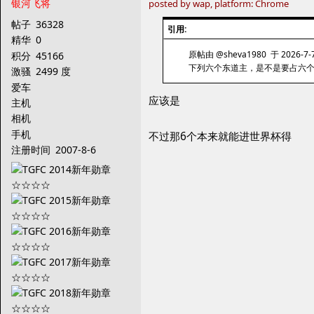
银河飞将
posted by wap, platform: Chrome
帖子
36328
引用:
精华
0
原帖由 @sheva1980 于 2026-7-7
积分
45166
下列六个东道主，是不是要占六
激骚
2499 度
爱车
应该是
主机
相机
手机
不过那6个本来就能进世界杯得
注册时间
2007-8-6