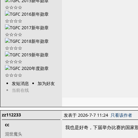
发短消息
加为好友
当前在线
zz112233
发表于 2026-7-7 11:24
只看该作者
cc
我也是好奇，下届举办比赛的国家
混世魔头