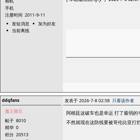
相机
手机
注册时间
2011-9-11
发短消息
加为好友
当前离线
ddqfans
发表于 2026-7-8 02:58
只看该作者
魔王撒旦
阿根廷这破车也是幸运 打了最弱的
帖子
8010
不然就现在这防线要被哥伦比亚打
精华
0
积分
20513