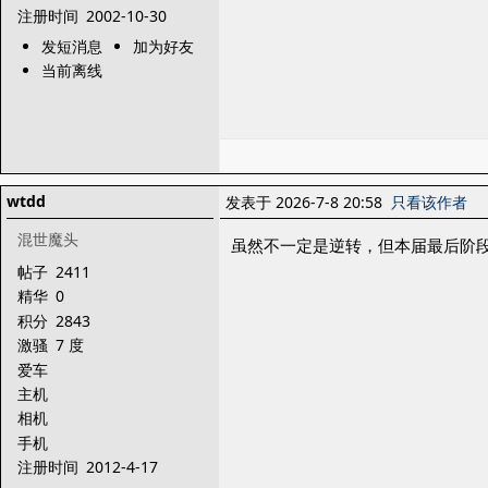
注册时间
2002-10-30
发短消息
加为好友
当前离线
wtdd
发表于 2026-7-8 20:58
只看该作者
混世魔头
虽然不一定是逆转，但本届最后阶
帖子
2411
精华
0
积分
2843
激骚
7 度
爱车
主机
相机
手机
注册时间
2012-4-17