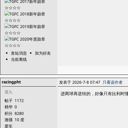
发短消息
加为好友
当前离线
racingpht
发表于 2026-7-8 07:47
只看该作者
魔头
进两球再逆转的，好像只有比利时
帖子
1172
精华
0
积分
8280
激骚
10 度
爱车