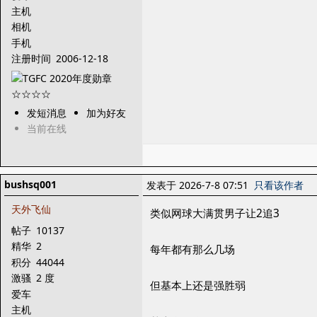
主机
相机
手机
注册时间
2006-12-18
发短消息
加为好友
当前在线
bushsq001
发表于 2026-7-8 07:51
只看该作者
天外飞仙
类似网球大满贯男子让2追3
帖子
10137
精华
2
每年都有那么几场
积分
44044
激骚
2 度
但基本上还是强胜弱
爱车
主机