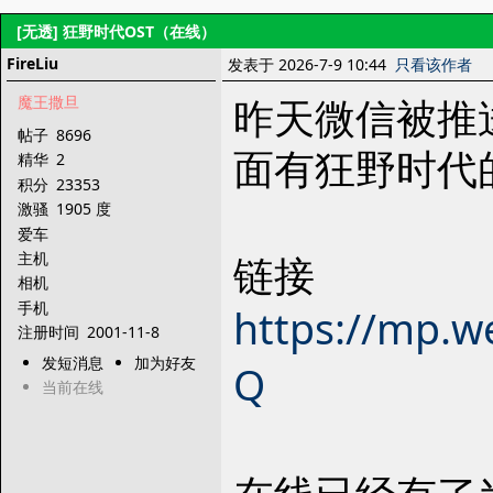
[无透]
狂野时代OST（在线）
FireLiu
发表于 2026-7-9 10:44
只看该作者
昨天微信被推
魔王撒旦
帖子
8696
面有狂野时代的
精华
2
积分
23353
激骚
1905 度
爱车
链接
主机
相机
手机
https://mp.w
注册时间
2001-11-8
发短消息
加为好友
Q
当前在线