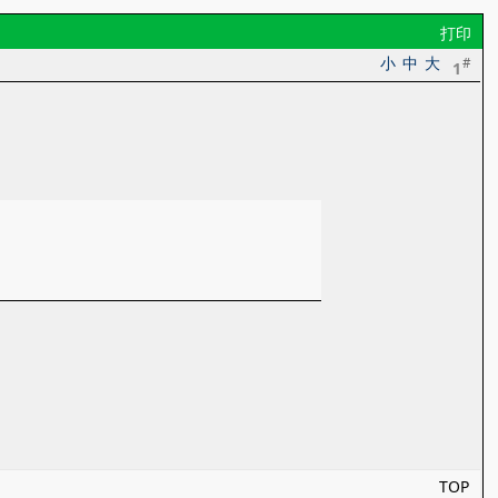
打印
小
中
大
#
1
TOP