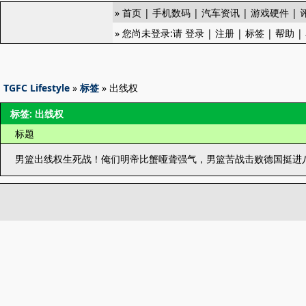
»
首页
|
手机数码
|
汽车资讯
|
游戏硬件
|
» 您尚未登录:请
登录
|
注册
|
标签
|
帮助
|
TGFC Lifestyle
»
标签
» 出线权
标签: 出线权
标题
男篮出线权生死战！俺们明帝比蟹哑聋强气，男篮苦战击败德国挺进