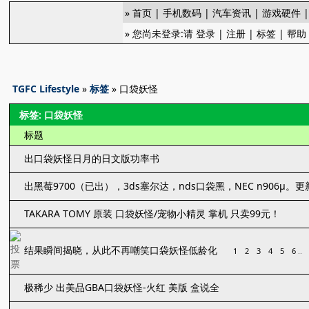
»
首页
|
手机数码
|
汽车资讯
|
游戏硬件
» 您尚未登录:请
登录
|
注册
|
标签
|
帮助
TGFC Lifestyle
»
标签
» 口袋妖怪
标签: 口袋妖怪
标题
出口袋妖怪日月的日文版功率书
出黑莓9700（已出），3ds塞尔达，nds口袋黑，NEC n906μ。
TAKARA TOMY 原装 口袋妖怪/宠物小精灵 掌机 只卖99元！
结果瞬间揭晓，从此不再嘲笑口袋妖怪低龄化
1
2
3
4
5
6
..
极稀少 出美品GBA口袋妖怪-火红 美版 盒说全