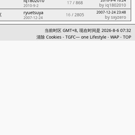
iq1802010
2010-9-4 16:24
17
/
868
by
iq1802010
2010-9-2
ryuetsuya
2007-12-24 23:48
区
16
/
2805
by
sxyzero
2007-12-24
当前时区 GMT+8, 现在时间是 2026-8-6 07:32
清除 Cookies
-
TGFC— one Lifestyle
-
WAP
-
TOP