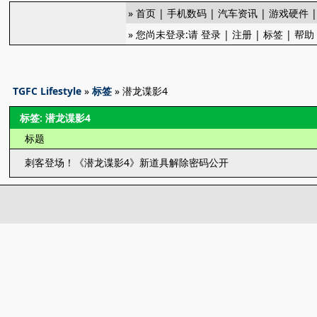
»
首页
|
手机数码
|
汽车资讯
|
游戏硬件
» 您尚未登录:请
登录
|
注册
|
标签
|
帮助
TGFC Lifestyle
»
标签
» 潜龙谍影4
标签: 潜龙谍影4
标题
刺客登场！《潜龙谍影4》新道具解除密码公开