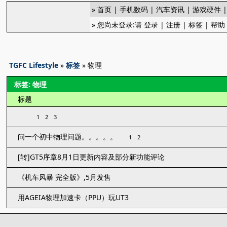
»
首页
|
手机数码
|
汽车资讯
|
游戏硬件
» 您尚未登录:请
登录
|
注册
|
标签
|
帮助
TGFC Lifestyle
»
标签
» 物理
标签: 物理
标题
1
2
3
问一个初中物理问题。。。。。
1
2
[转]GT5序章8月1日更新内容及部分新功能评论
《机车风暴 完全版》,5月发售
用AGEIA物理加速卡（PPU）玩UT3