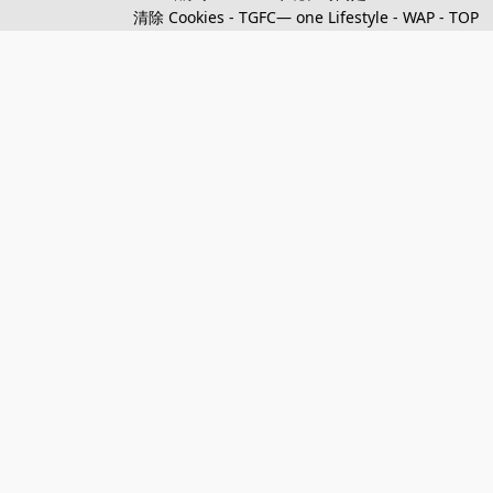
清除 Cookies
-
TGFC— one Lifestyle
-
WAP
-
TOP