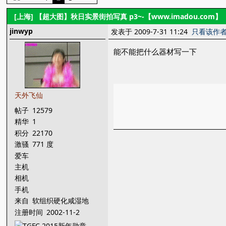
[上海]
【超大图】秋日实景街拍写真 p3~-【www.imadou.com】
jinwyp
发表于 2009-7-31 11:24
只看该作
能不能把什么器材写一下
天外飞仙
帖子
12579
精华
1
积分
22170
激骚
771 度
爱车
主机
相机
手机
来自
软组织硬化咸湿地
注册时间
2002-11-2