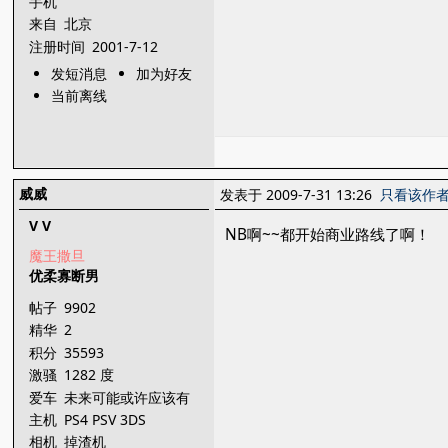
手机
来自
北京
注册时间
2001-7-12
发短消息
加为好友
当前离线
威威
发表于 2009-7-31 13:26
只看该作
V V
NB啊~~都开始商业路线了啊！
魔王撒旦
优柔寡断男
帖子
9902
精华
2
积分
35593
激骚
1282 度
爱车
未来可能或许应该有
辆
主机
PS4 PSV 3DS
相机
掉渣机