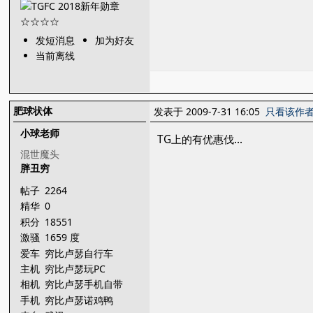
发短消息
加为好友
当前离线
肥球状体
发表于 2009-7-31 16:05
只看该作
小球老师
TG上的有优惠伐...
混世魔头
胖丑穷
帖子
2264
精华
0
积分
18551
激骚
1659 度
爱车
穷比卢瑟自行车
主机
穷比卢瑟玩PC
相机
穷比卢瑟手机自带
手机
穷比卢瑟诺鸡鸭