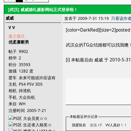
[武汉]
威威婚礼摄影网站正式登录啦！
威威
发表于 2009-7-31 15:19
只看该作
V V
[color=DarkRed][size=2]posted 
魔王撒旦
优柔寡断男
武汉众的TG众结婚都可以找我噢！一
帖子
9902
精华
2
[i] 本帖最后由 威威 于 2010-5-3
积分
35593
激骚
1282 度
爱车
未来可能或许应该有
辆
主机
PS4 PSV 3DS
相机
掉渣机
手机
大众街机
来自
WH
注册时间
2005-7-21
本帖最近评分记录
我爱陈辰
激骚
+7
VV人真好！！