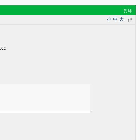
打印
小
中
大
#
1
cc