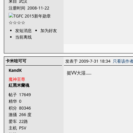
来自
武汉
注册时间
2008-11-22
发短消息
加为好友
当前离线
卡米哇可可
发表于 2009-7-31 18:34
只看该作
KandK
挺VV大湿.....
魔神至尊
紅黑米蘭魂
帖子
17649
精华
0
积分
80346
激骚
266 度
爱车
22路
主机
PSV