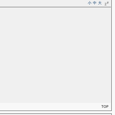
小
中
大
#
2
TOP