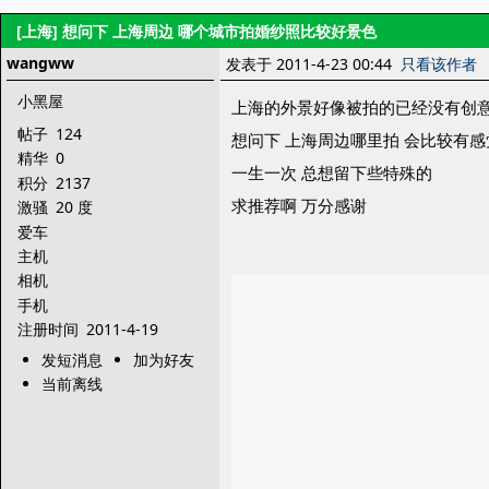
[上海]
想问下 上海周边 哪个城市拍婚纱照比较好景色
wangww
发表于 2011-4-23 00:44
只看该作者
小黑屋
上海的外景好像被拍的已经没有创
帖子
124
想问下 上海周边哪里拍 会比较有感
精华
0
一生一次 总想留下些特殊的
积分
2137
求推荐啊 万分感谢
激骚
20 度
爱车
主机
相机
手机
注册时间
2011-4-19
发短消息
加为好友
当前离线