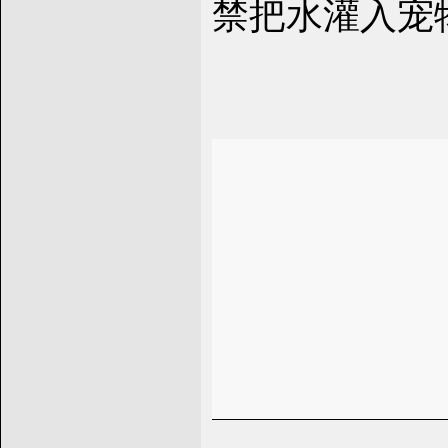
禁把水灌入宠