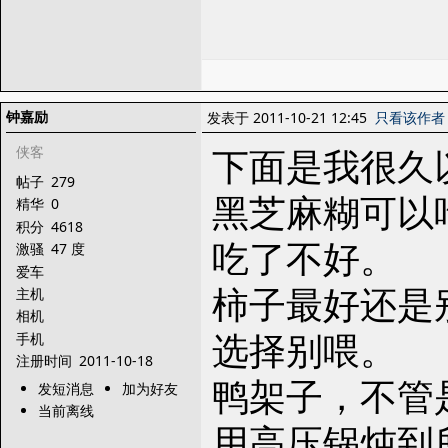
钟嘉励
发表于 2011-10-21 12:45
只看该作者
下面是我很久
侠客
帖子
279
黑芝麻糊可以
精华
0
积分
4618
吃了不好。
激骚
47 度
爱车
柿子最好还是
主机
相机
选择别喂。
手机
注册时间
2011-10-18
鸭架子，不管
发短消息
加为好友
当前离线
用高压锅炖到