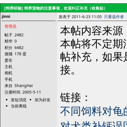
[饲养经验]
饲养宠物的注意事项，欢迎纠正补充（收集贴）
jinni
发表于 2011-6-23 11:05
只看该作者
本帖内容来源
管理员
帖子
2482
本帖将不定期
精华
0
积分
6482
帖补充，如果
激骚
178 度
爱车
接。
主机
相机
手机
来自
ShangHai
注册时间
2005-5-11
链接：
发短消息
加为好友
当前离线
不同饲料对龟
对犬类补钙误