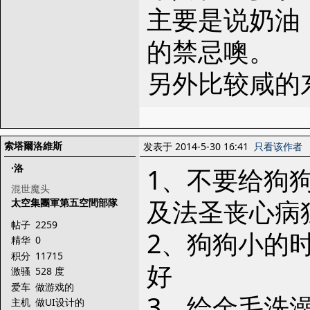
主要是说奶油
的禁忌噢。
另外比较咸的
索塔爾洛維斯
发表于 2014-5-30 16:41
只看该作者
·洛
1、不要给狗
混世魔头
及法圣丧心病
太空集團軍第五空間部隊
帖子
2259
2、狗狗小的
精华
0
积分
11715
好
激骚
528 度
爱车
做游戏的
3、给金毛洗
主机
做UI设计的