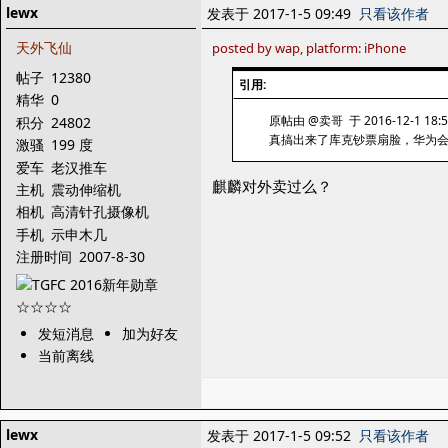
lewx
发表于 2017-1-5 09:49
只看该作者
天外飞仙
posted by wap, platform: iPhone
帖子
12380
引用:
精华
0
原帖由 @卖哥 于 2016-12-1 18:
积分
24802
真搞出来了库克钞票扇脸，华为
激骚
199 度
爱车
老汉推车
麒麟对外卖过么？
主机
震动伸缩机
相机
高清针孔摄像机
手机
示申木几
注册时间
2007-8-30
发短消息
加为好友
当前离线
lewx
发表于 2017-1-5 09:52
只看该作者