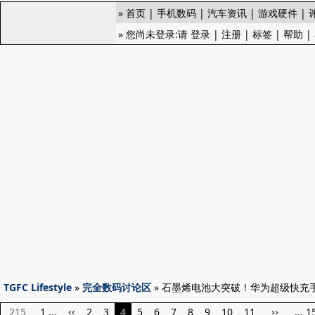
»
首页
|
手机数码
|
汽车资讯
|
游戏硬件
|
» 您尚未登录:请
登录
|
注册
|
标签
|
帮助
|
TGFC Lifestyle
»
完全数码讨论区
» 石墨烯电池大突破！华为超级快充
215
1 ...
2
3
4
5
6
7
8
9
10
11
... 1
‹‹
››