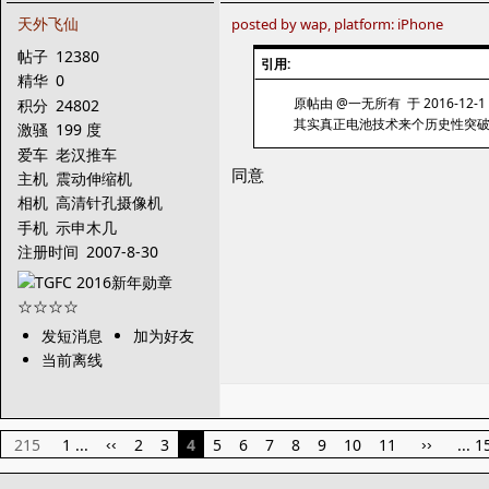
天外飞仙
posted by wap, platform: iPhone
帖子
12380
引用:
精华
0
原帖由 @一无所有 于 2016-12-1 
积分
24802
其实真正电池技术来个历史性突
激骚
199 度
爱车
老汉推车
同意
主机
震动伸缩机
相机
高清针孔摄像机
手机
示申木几
注册时间
2007-8-30
发短消息
加为好友
当前离线
215
1 ...
2
3
4
5
6
7
8
9
10
11
... 1
‹‹
››