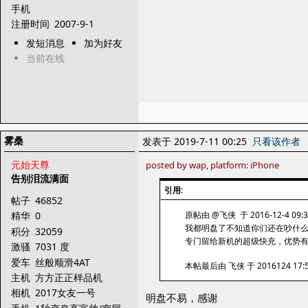
手机
注册时间
2007-9-1
发短消息
加为好友
当前在线
雾桑
发表于 2019-7-11 00:25
只看该作者
元始天尊
posted by wap, platform: iPhone
告别泪流满面
引用:
帖子
46852
原帖由 @飞侠 于 2016-12-4 09:
精华
0
我都明盘了不知道你们还在吵什
积分
32059
专门留给新机的超级快充，优势有
激骚
7031 度
爱车
丝般顺滑4AT
本帖最后由 飞侠 于 2016124 1
主机
方方正正样品机
相机
2017女友一号
明盘不易，感谢