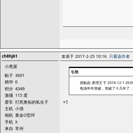
ch8hj61
发表于 2017-2-25 10:16
只看该作者
小黑屋
引用:
帖子
3601
精华
0
原帖由
查理王
于 2016-12-1 20
积分
4349
电池年年突破，突破了十几年了，
激骚
115 度
爱车
打死奥拓的私生子
+1
主机
小强
相机
黄金O型环
手机
X
来自
常州