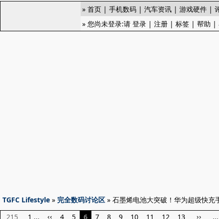
»
首页
|
手机数码
|
汽车资讯
|
游戏硬件
|
» 您尚未登录:请
登录
|
注册
|
标签
|
帮助
|
TGFC Lifestyle
»
完全数码讨论区
» 石墨烯电池大突破！华为超级快充
215
1 ...
4
5
6
7
8
9
10
11
12
13
..
‹‹
››