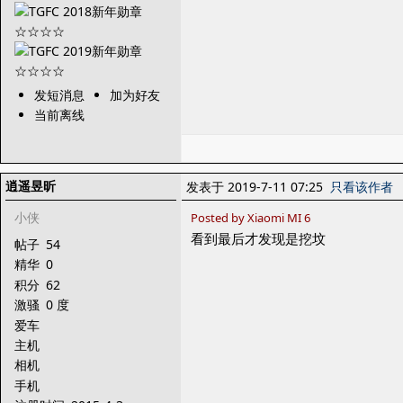
发短消息
加为好友
当前离线
逍遥昱昕
发表于 2019-7-11 07:25
只看该作者
小侠
Posted by Xiaomi MI 6
看到最后才发现是挖坟
帖子
54
精华
0
积分
62
激骚
0 度
爱车
主机
相机
手机