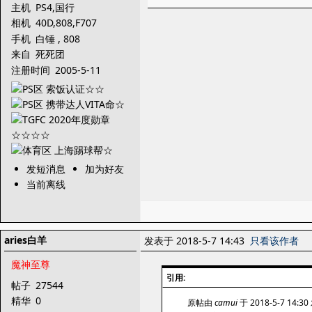
主机
PS4,国行
X1,PSV,3DS,XBOX36
相机
40D,808,F707
0,PS3,PS2,PSONE,PS
手机
白锤 , 808
P,NGC,NDS
来自
死死团
注册时间
2005-5-11
发短消息
加为好友
当前离线
aries白羊
发表于 2018-5-7 14:43
只看该作者
魔神至尊
引用:
帖子
27544
精华
0
原帖由
camui
于 2018-5-7 14:3