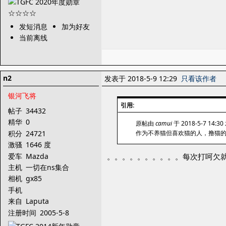
发短消息
加为好友
当前离线
n2
发表于 2018-5-9 12:29
只看该作者
银河飞将
引用:
帖子
34432
精华
0
原帖由
camui
于 2018-5-7 14:3
积分
24721
作为不养猫但喜欢猫的人，撸猫
激骚
1646 度
爱车
Mazda
。。。。。。。。。。每次打呵欠
主机
一切在ns集合
相机
gx85
手机
来自
Laputa
注册时间
2005-5-8