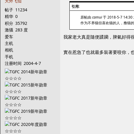
天外飞仙
引用:
帖子
11234
精华
0
原帖由
camui
于 2018-5-7 14:3
积分
35792
作为不养猫但喜欢猫的人，撸猫
激骚
283 度
爱车
我家老大真是隨便蹂躪，脾氣好得
主机
相机
實在惹急了也就最多裝著要咬你，
手机
注册时间
2004-4-7