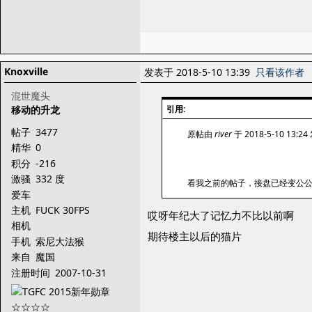
Knoxville
发表于 2018-5-10 13:39
只看该作者
混世魔头
移动的升龙
引用:
帖子
3477
原帖由
river
于 2018-5-10 13:2
精华
0
积分
-216
激骚
332 度
看我之前的帖子，接盘已经变公
爱车
主机
FUCK 30FPS
哎呀年纪大了记忆力不比以前啊
相机
期待楼主以后的猫片
手机
索尼大法猴
来自
魔国
注册时间
2007-10-31