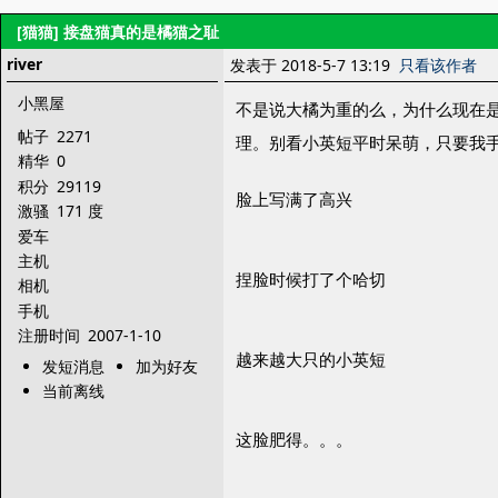
[猫猫]
接盘猫真的是橘猫之耻
river
发表于 2018-5-7 13:19
只看该作者
小黑屋
不是说大橘为重的么，为什么现在
帖子
2271
理。别看小英短平时呆萌，只要我
精华
0
积分
29119
脸上写满了高兴
激骚
171 度
爱车
主机
捏脸时候打了个哈切
相机
手机
注册时间
2007-1-10
越来越大只的小英短
发短消息
加为好友
当前离线
这脸肥得。。。