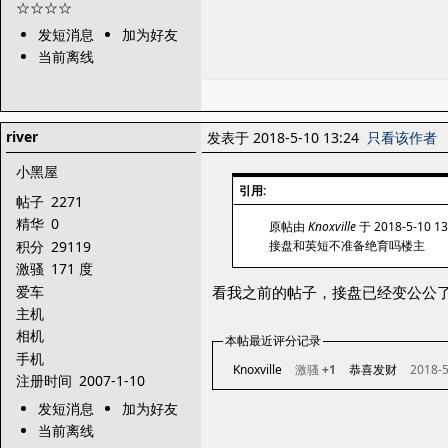
发短消息
加为好友
当前离线
river
发表于 2018-5-10 13:24
只看该作者
小黑屋
引用:
帖子
2271
精华
0
原帖由
Knoxville
于 2018-5-10 1
积分
29119
接盘和英短不准备绝育吗楼主
激骚
171 度
爱车
看我之前的帖子，接盘已经变公公
主机
相机
本帖最近评分记录
手机
Knoxville
激骚
+1
恭喜发财
2018-5
注册时间
2007-1-10
发短消息
加为好友
当前离线