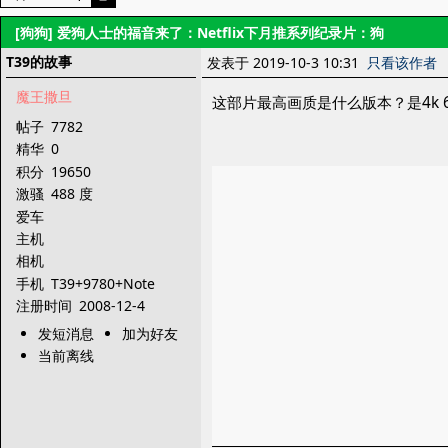
[狗狗]
爱狗人士的福音来了：Netflix下月推系列纪录片：狗
T39的故事
发表于 2019-10-3 10:31
只看该作者
魔王撒旦
这部片最高画质是什么版本？是4k 6
帖子
7782
精华
0
积分
19650
激骚
488 度
爱车
主机
相机
手机
T39+9780+Note
注册时间
2008-12-4
发短消息
加为好友
当前离线