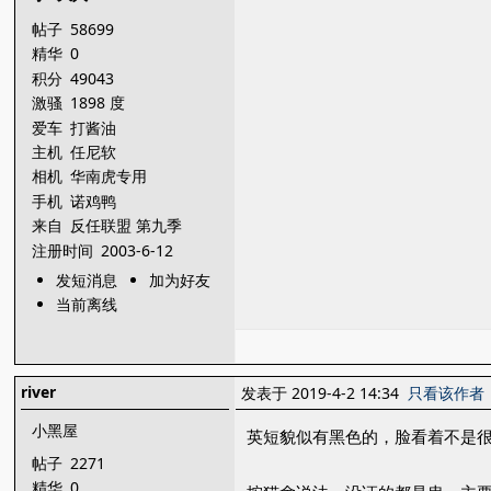
帖子
58699
精华
0
积分
49043
激骚
1898 度
爱车
打酱油
主机
任尼软
相机
华南虎专用
手机
诺鸡鸭
来自
反任联盟 第九季
注册时间
2003-6-12
发短消息
加为好友
当前离线
river
发表于 2019-4-2 14:34
只看该作者
小黑屋
英短貌似有黑色的，脸看着不是
帖子
2271
精华
0