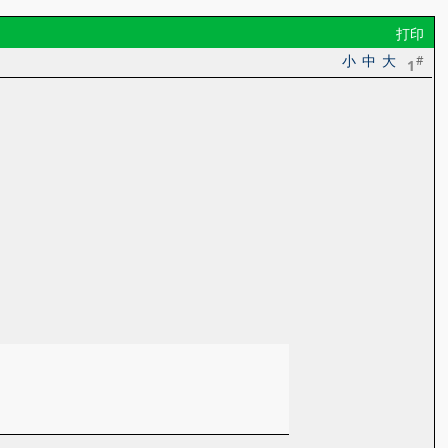
打印
小
中
大
#
1