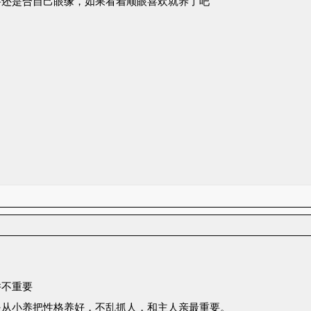
要还是合自己眼缘，如果看着顺眼喜欢就养了吧
并不重要
是从小养把性格养好，不乱抓人，和主人亲最重要。