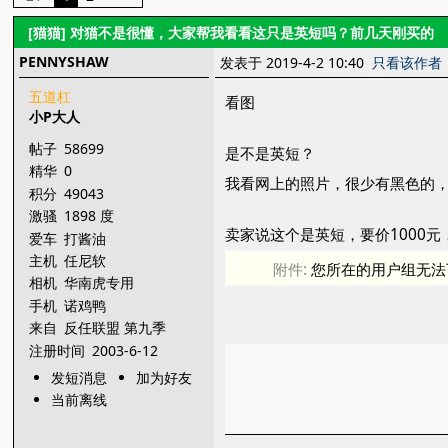
[猫猫]
对猫不是很懂，大家帮我看看这只是英短吗？前几天刚买的
PENNYSHAW
发表于 2019-4-2 10:40
只看该作者
五道杠
看图
小P大人
帖子
58699
是不是英短？
精华
0
我看网上的照片，很少有黑色的
积分
49043
激骚
1898 度
卖家说这个是英短，要价1000元
爱车
打酱油
主机
任尼软
附件:
您所在的用户组无法
相机
华南虎专用
手机
诺鸡鸭
来自
反任联盟 第九季
注册时间
2003-6-12
发短消息
加为好友
当前离线