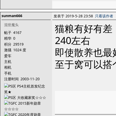
sunman666
发表于 2019-5-28 23:58
只看该作者
猫粮有好有差
混世魔头
帖子
4167
240左右
精华
0
积分
29519
即使散养也最
激骚
1024 度
爱车
至于窝可以搭
主机
相机
手机
注册时间
2003-11-20