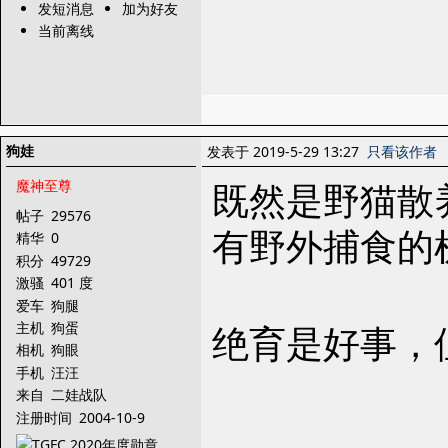
发短消息
加为好友
当前离线
狗娃
发表于 2019-5-29 13:27
只看该作者
既然是野猫散
魔神至尊
帖子
29576
有野外捕食的
精华
0
积分
49729
激骚
401 度
爱车
狗腿
绝育是好事，
主机
狗蛋
相机
狗眼
手机
汪汪
来自
二娃战队
注册时间
2004-10-9