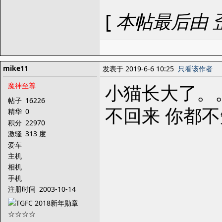
[
本帖最后由 歪霸 
mike11
发表于 2019-6-6 10:25
只看该作者
小猫长大了。
魔神至尊
帖子
16226
不回来 你都
精华
0
积分
22970
激骚
313 度
爱车
主机
相机
手机
注册时间
2003-10-14