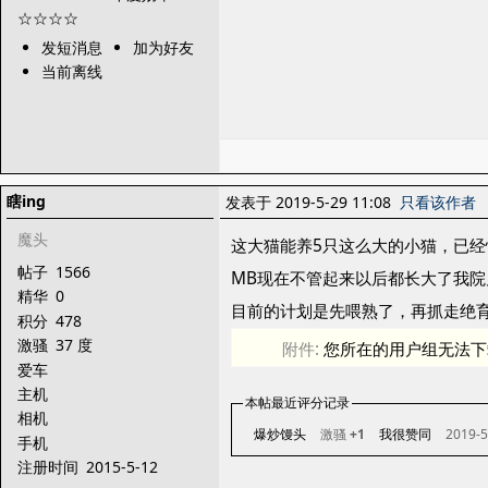
发短消息
加为好友
当前离线
瞎ing
发表于 2019-5-29 11:08
只看该作者
魔头
这大猫能养5只这么大的小猫，已经
帖子
1566
MB现在不管起来以后都长大了我院
精华
0
目前的计划是先喂熟了，再抓走绝
积分
478
激骚
37 度
附件:
您所在的用户组无法下
爱车
主机
本帖最近评分记录
相机
爆炒馒头
激骚
+1
我很赞同
2019-5
手机
注册时间
2015-5-12