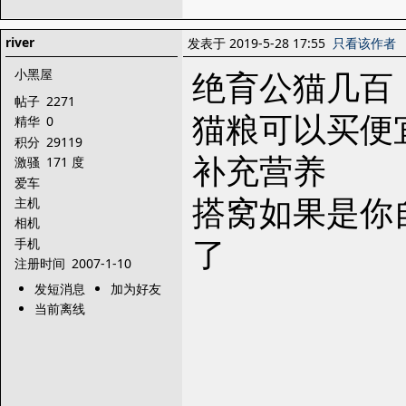
river
发表于 2019-5-28 17:55
只看该作者
绝育公猫几百
小黑屋
帖子
2271
猫粮可以买便
精华
0
积分
29119
补充营养
激骚
171 度
爱车
搭窝如果是你
主机
相机
了
手机
注册时间
2007-1-10
发短消息
加为好友
当前离线