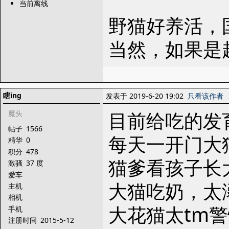
当前离线
野猫好养活，
当然，如果是
瞎ing
发表于 2019-6-20 19:02
只看该作者
目前给吃的发
魔头
帖子
1566
每天一开门大
精华
0
积分
478
猫爹看孩子长
激骚
37 度
爱车
大猫吃奶，太
主机
相机
大花猫太tm
手机
注册时间
2015-5-12