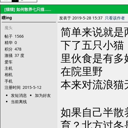
[猫猫]
如何散养七只猫......
瞎ing
发表于 2019-5-28 15:37
只看该作者
简单来说就是
魔头
帖子
1566
下了五只小猫
精华
0
积分
478
里伙食是有多
激骚
37 度
爱车
在院里野
主机
相机
本来对流浪猫
手机
注册时间
2015-5-12
发短消息
加为好友
当前离线
如果自己半散
育？北方过冬