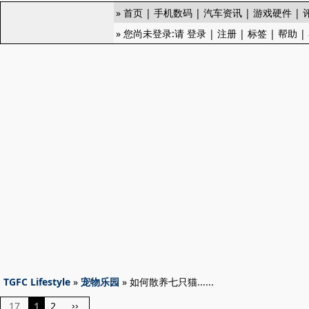
»
首页
|
手机数码
|
汽车资讯
|
游戏硬件
|
» 您尚未登录:请
登录
|
注册
|
标签
|
帮助
|
TGFC Lifestyle
»
宠物乐园
» 如何散养七只猫......
17
1
2
››