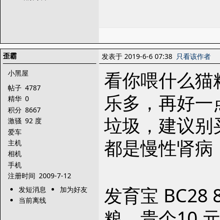
歪霸
发表于 2019-6-6 07:38
只看该作者
看你喂什么猫
小黑屋
帖子
4787
乐多，再好一
精华
0
积分
8667
垃圾，建议别
激骚
92 度
爱车
都是慢性肾病
主机
相机
手机
注册时间
2009-7-12
发育宝 BC28
发短消息
加为好友
当前离线
粮，贵个10 