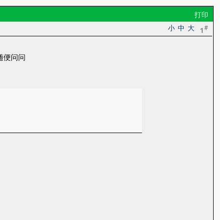
打印
小
中
大
#
1
随便问问