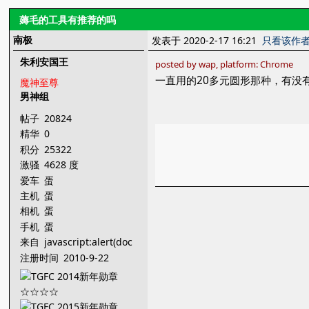
薅毛的工具有推荐的吗
南极
发表于 2020-2-17 16:21
只看该作
朱利安国王
posted by wap, platform: Chrome
一直用的20多元圆形那种，有没
魔神至尊
男神组
帖子
20824
精华
0
积分
25322
激骚
4628 度
爱车
蛋
主机
蛋
相机
蛋
手机
蛋
来自
javascript:alert(doc
ument.getE
注册时间
2010-9-22